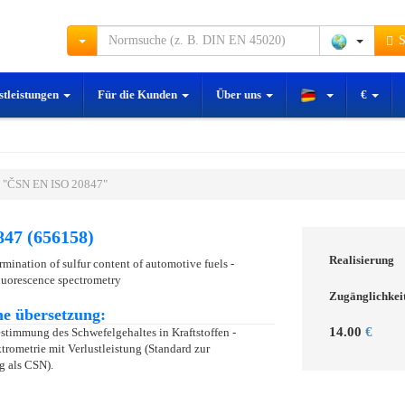
S
stleistungen
Für die Kunden
Über uns
€
 "ČSN EN ISO 20847"
47 (656158)
Realisierung
mination of sulfur content of automotive fuels -
luorescence spectrometry
Zugänglichkei
e übersetzung:
14.00
€
stimmung des Schwefelgehaltes in Kraftstoffen -
rometrie mit Verlustleistung (Standard zur
g als CSN).