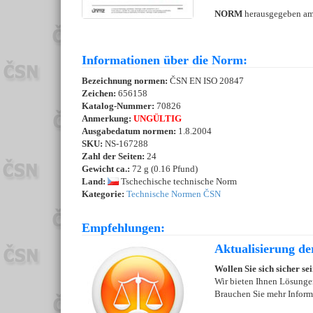
NORM
herausgegeben a
Informationen über die Norm:
Bezeichnung normen:
ČSN EN ISO 20847
Zeichen:
656158
Katalog-Nummer:
70826
Anmerkung:
UNGÜLTIG
Ausgabedatum normen:
1.8.2004
SKU:
NS-167288
Zahl der Seiten:
24
Gewicht ca.:
72 g (0.16 Pfund)
Land:
Tschechische technische Norm
Kategorie:
Technische Normen ČSN
Empfehlungen:
Aktualisierung de
Wollen Sie sich sicher se
Wir bieten Ihnen Lösungen
Brauchen Sie mehr Inform