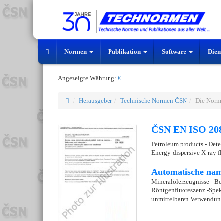
Normen
Publikation
Software
Dien
Angezeigte Währung:
€
Herausgeber
Technische Normen ČSN
Die Norm
ČSN EN ISO 208
Petroleum products - Deter
Energy-dispersive X-ray f
Automatische nam
Mineralölerzeugnisse - Be
Röntgenfluoreszenz -Spekt
unmittelbaren Verwendun