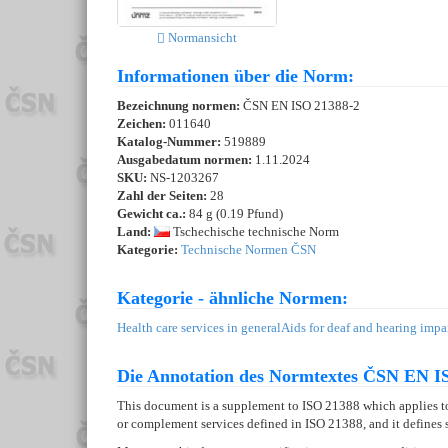
Normansicht
Informationen über die Norm:
Bezeichnung normen:
ČSN EN ISO 21388-2
Zeichen:
011640
Katalog-Nummer:
519889
Ausgabedatum normen:
1.11.2024
SKU:
NS-1203267
Zahl der Seiten:
28
Gewicht ca.:
84 g (0.19 Pfund)
Land:
Tschechische technische Norm
Kategorie:
Technische Normen ČSN
Kategorie - ähnliche Normen:
Health care services in general
Aids for deaf and hearing impa
Die Annotation des Normtextes ČSN EN IS
This document is a supplement to ISO 21388 which applies to 
or complement services defined in ISO 21388, and it defines se