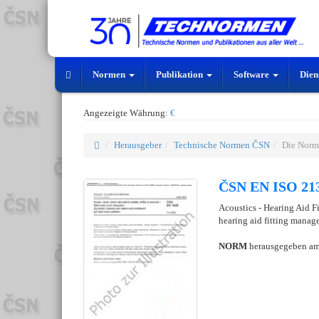
Normen
Publikation
Software
Dien
Angezeigte Währung:
€
Herausgeber
Technische Normen ČSN
Die Norm
ČSN EN ISO 213
Acoustics - Hearing Aid Fi
hearing aid fitting man
NORM
herausgegeben a