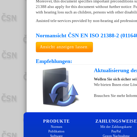
Moreover, this document specifies important preconditions such
21388 also apply for this document without further notice. Furt
with hearing loss such as children, persons with other disabil
Assisted tele-services provided by non-hearing aid professiona
Normansicht ČSN EN ISO 21388-2 (01164
Ansicht anzeigen lassen.
Empfehlungen:
Aktualisierung d
Wollen Sie sich sicher s
Wir bieten Ihnen eine Lös
Brauchen Sie mehr Inform
PRODUKTE
ZAHLUNGSWEISE
Normen
Mit der Zahlungskarte
Publikation
PayPal
Software
Gegen Nachnahme