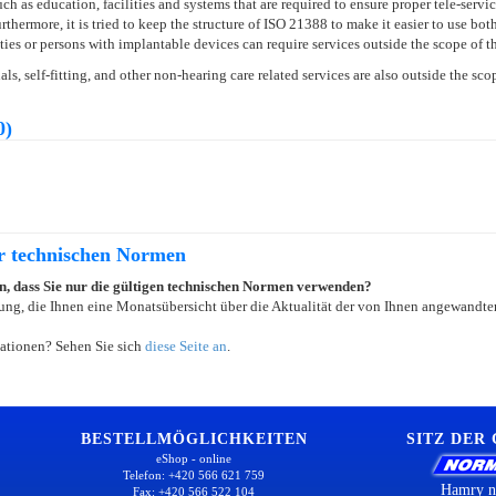
 as education, facilities and systems that are required to ensure proper tele-service
hermore, it is tried to keep the structure of ISO 21388 to make it easier to use both
ities or persons with implantable devices can require services outside the scope of 
ls, self-fitting, and other non-hearing care related services are also outside the sc
0)
er technischen Normen
ein, dass Sie nur die gültigen technischen Normen verwenden?
ung, die Ihnen eine Monatsübersicht über die Aktualität der von Ihnen angewandten
ationen? Sehen Sie sich
diese Seite an
.
BESTELLMÖGLICHKEITEN
SITZ DER
eShop - online
Telefon: +420 566 621 759
Hamry n
Fax: +420 566 522 104