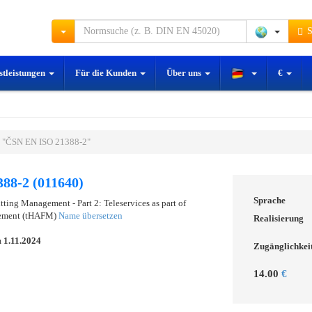
S
stleistungen
Für die Kunden
Über uns
€
 "ČSN EN ISO 21388-2"
88-2 (011640)
Sprache
tting Management - Part 2: Teleservices as part of
agement (tHAFM)
Name übersetzen
Realisierung
m
1.11.2024
Zugänglichkei
14.00
€