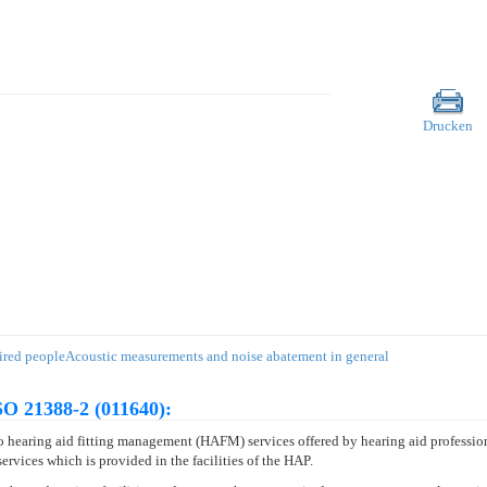
Drucken
ired people
Acoustic measurements and noise abatement in general
O 21388-2 (011640):
hearing aid fitting management (HAFM) services offered by hearing aid professional
rvices which is provided in the facilities of the HAP.