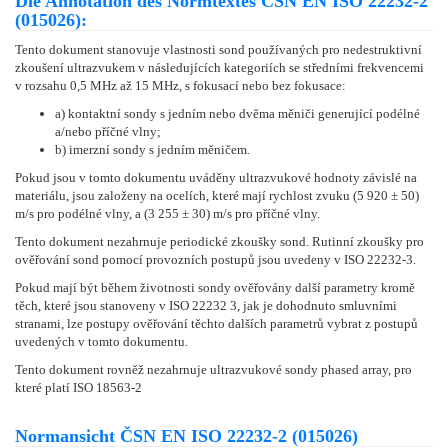
Die Annotation des Normtextes ČSN EN ISO 22232-2
(015026):
Tento dokument stanovuje vlastnosti sond používaných pro nedestruktivní
zkoušení ultrazvukem v následujících kategoriích se středními frekvencemi
v rozsahu 0,5 MHz až 15 MHz, s fokusací nebo bez fokusace:
a) kontaktní sondy s jedním nebo dvěma měniči generující podélné
a/nebo příčné vlny;
b) imerzní sondy s jedním měničem.
Pokud jsou v tomto dokumentu uváděny ultrazvukové hodnoty závislé na
materiálu, jsou založeny na ocelích, které mají rychlost zvuku (5 920 ± 50)
m/s pro podélné vlny, a (3 255 ± 30) m/s pro příčné vlny.
Tento dokument nezahrnuje periodické zkoušky sond. Rutinní zkoušky pro
ověřování sond pomocí provozních postupů jsou uvedeny v ISO 22232-3.
Pokud mají být během životnosti sondy ověřovány další parametry kromě
těch, které jsou stanoveny v ISO 22232 3, jak je dohodnuto smluvními
stranami, lze postupy ověřování těchto dalších parametrů vybrat z postupů
uvedených v tomto dokumentu.
Tento dokument rovněž nezahrnuje ultrazvukové sondy phased array, pro
které platí ISO 18563-2
Normansicht ČSN EN ISO 22232-2 (015026)