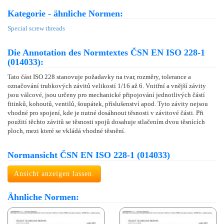
Kategorie - ähnliche Normen:
Special screw threads
Die Annotation des Normtextes ČSN EN ISO 228-1
(014033):
Tato část ISO 228 stanovuje požadavky na tvar, rozměry, tolerance a
označování trubkových závitů velikostí 1/16 až 6. Vnitřní a vnější závity
jsou válcové, jsou určeny pro mechanické připojování jednotlivých částí
fitinků, kohoutů, ventilů, šoupátek, příslušenství apod. Tyto závity nejsou
vhodné pro spojení, kde je nutné dosáhnout těsnosti v závitové části. Při
použití těchto závitů se těsnosti spojů dosahuje stlačením dvou těsnících
ploch, mezi které se vkládá vhodné těsnění.
Normansicht ČSN EN ISO 228-1 (014033)
Ansicht anzeigen lassen.
Ähnliche Normen: