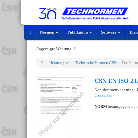
Normen
Publikation
Software
Dien
Angezeigte Währung:
€
Herausgeber
Technische Normen ČSN
Die Norm
ČSN EN ISO 232
Non-destructive testing - 
übersetzen
NORM
herausgegeben a