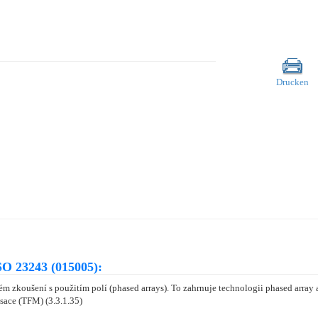
Drucken
O 23243 (015005):
 zkoušení s použitím polí (phased arrays). To zahrnuje technologii phased array a 
sace (TFM) (3.3.1.35)