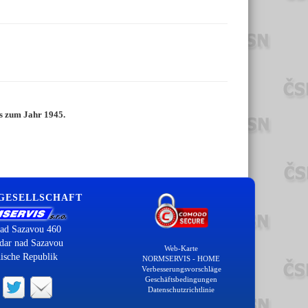
is zum Jahr 1945.
 GESELLSCHAFT
ad Sazavou 460
dar nad Sazavou
Web-Karte
ische Republik
NORMSERVIS - HOME
Verbesserungsvorschläge
Geschäftsbedingungen
Datenschutzrichtlinie