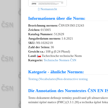
Normansicht
Informationen über die Norm:
Bezeichnung normen:
ČSN EN ISO 23243
Zeichen:
015005
Katalog-Nummer:
512629
Ausgabedatum normen:
1.6.2021
SKU:
NS-1026219
Zahl der Seiten:
36
Gewicht ca.:
108 g (0.24 Pfund)
Land:
Tschechische technische Norm
Kategorie:
Technische Normen ČSN
Kategorie - ähnliche Normen:
Testing (Vocabularies)
Non-destructive testing
Die Annotation des Normtextes ČSN EN IS
Tento dokument definuje termíny používané při ultrazvukovém
snímání úplné matice (FMC) (3.3.1.28) a technika úplné foku