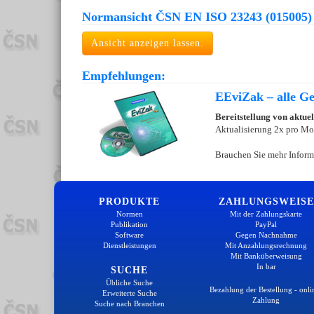
Normansicht ČSN EN ISO 23243 (015005)
Ansicht anzeigen lassen.
Empfehlungen:
EEviZak – alle Ges
Bereitstellung von aktue
Aktualisierung 2x pro Mo
Brauchen Sie mehr Inform
PRODUKTE
ZAHLUNGSWEISE
Normen
Mit der Zahlungskarte
Publikation
PayPal
Software
Gegen Nachnahme
Dienstleistungen
Mit Anzahlungsrechnung
Mit Banküberweisung
In bar
SUCHE
Übliche Suche
Bezahlung der Bestellung - onli
Erweiterte Suche
Zahlung
Suche nach Branchen