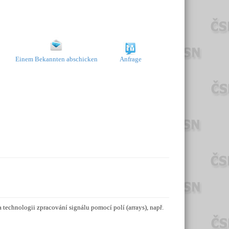
Einem Bekannten abschicken
Anfrage
technologii zpracování signálu pomocí polí (arrays), např.