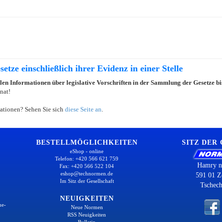
etze einschließlich ihrer Evidenz in einer Stelle
llen Informationen über legislative Vorschriften in der Sammlung der Gesetze b
nat!
ationen? Sehen Sie sich
diese Seite an
.
BESTELLMÖGLICHKEITEN
SITZ DER
eShop - online
Telefon: +420 566 621 759
Hamry n
Fax: +420 566 522 104
eshop@technormen.de
591 01 Z
Im Sitz der Gesellschaft
Tschech
NEUIGKEITEN
ne-
Neue Normen
RSS Neuigkeiten