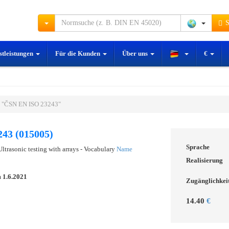
S
stleistungen
Für die Kunden
Über uns
€
 "ČSN EN ISO 23243"
43 (015005)
Sprache
Ultrasonic testing with arrays - Vocabulary
Name
Realisierung
m
1.6.2021
Zugänglichkei
14.40
€