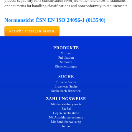
process capability for a classification level) nor other references to standards
or documents for handling classifications and nonconformity to requirements
Normansicht ČSN EN ISO 24096-1 (013540)
Ansicht anzeigen lassen.
PRODUKTE
Normen
Publikation
Software
Dienstleistungen
SUCHE
Übliche Suche
Erweiterte Suche
Suche nach Branchen
ZAHLUNGSWEISE
Mit der Zahlungskarte
PayPal
Gegen Nachnahme
Mit Anzahlungsrechnung
Mit Banküberweisung
In bar