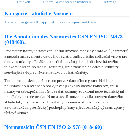
Drucken
Einem Bekannten abschicken
Anfrage
Kategorie - ähnliche Normen:
Transport in general
IT applications in transport and trade
Die Annotation des Normtextes ČSN EN ISO 24978
(018460):
Předmětem normy je nastavení normalizované množiny protokolů, parametrů
a metoda managementu datového registru, zajišťujícího aplikační vrstvu pro
datové struktury, přenášené prostřednictvím jakéhokoliv bezdrátového
telekomunikačního média. Tento registr je zaměřen na datové struktury
související s dopravně-telematickou oblastí eSafety.
Tato norma poskytuje rámec pro provoz datového registru. Neklade
povinnost používat nebo poskytovat jakékoliv datové koncepty, ani se
nezabývá zabezpečením přenosu dat, ochrany soukromí nebo technickými
prostředky pro přenos dat. Norma uvádí pouze pravidla provozu datového
skladu tak, aby umožňoval příslušným stranám okamžitě (většinou
automatickými prostředky) pochopit přesný a jednoznačný význam zprávy
tísňové situace
Normansicht ČSN EN ISO 24978 (018460)