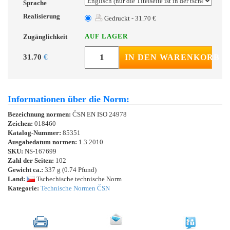
Sprache
Realisierung
Gedruckt - 31.70 €
AUF LAGER
Zugänglichkeit
31.70
€
IN DEN WARENKORB
Informationen über die Norm:
Bezeichnung normen:
ČSN EN ISO 24978
Zeichen:
018460
Katalog-Nummer:
85351
Ausgabedatum normen:
1.3.2010
SKU:
NS-167699
Zahl der Seiten:
102
Gewicht ca.:
337 g (0.74 Pfund)
Land:
Tschechische technische Norm
Kategorie:
Technische Normen ČSN