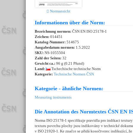
Normansicht
Informationen über die Norm:
Bezeichnung normen:
ČSN EN ISO 25178-1
Zeichen:
014451
Katalog-Nummer:
514675
Ausgabedatum normen:
1.5.2022
SKU:
NS-1055504
Zahl der Seiten:
32
Gewicht ca.:
96 g (0.21 Pfund)
Land:
Tschechische technische Norm
Kategorie:
Technische Normen ČSN
Kategorie - ähnliche Normen:
Measuring instruments
Die Annotation des Normtextes ČSN EN IS
Norma ISO 25178-1 specifikuje pravidla pro indikaci textur
texturu povrchu plochy jsou indikovány v technické dokumen
v ISO 21920-1. Ke značce se přidá kosočtverec indikující, ž