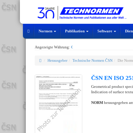
Normen
Publikation
Software
Dien
Angezeigte Währung:
€
Herausgeber
Technische Normen ČSN
Die Norm
ČSN EN ISO 251
Geometrical product specif
Indication of surface text
NORM
herausgegeben a