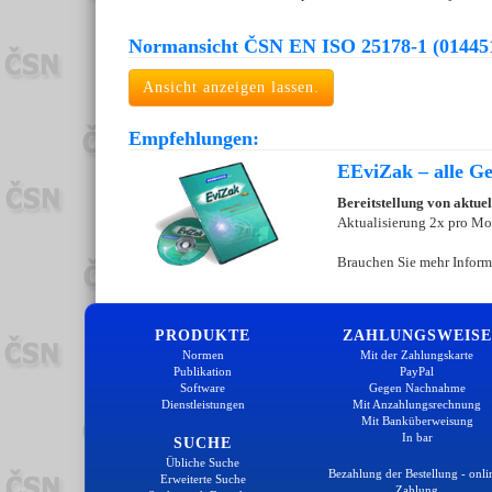
Normansicht ČSN EN ISO 25178-1 (01445
Ansicht anzeigen lassen.
Empfehlungen:
EEviZak – alle Ges
Bereitstellung von aktue
Aktualisierung 2x pro Mo
Brauchen Sie mehr Inform
PRODUKTE
ZAHLUNGSWEISE
Normen
Mit der Zahlungskarte
Publikation
PayPal
Software
Gegen Nachnahme
Dienstleistungen
Mit Anzahlungsrechnung
Mit Banküberweisung
In bar
SUCHE
Übliche Suche
Bezahlung der Bestellung - onli
Erweiterte Suche
Zahlung