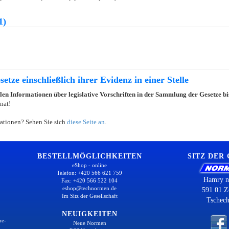
1)
etze einschließlich ihrer Evidenz in einer Stelle
llen Informationen über legislative Vorschriften in der Sammlung der Gesetze b
nat!
ationen? Sehen Sie sich
diese Seite an
.
BESTELLMÖGLICHKEITEN
SITZ DER
eShop - online
Telefon: +420 566 621 759
Hamry n
Fax: +420 566 522 104
eshop@technormen.de
591 01 Z
Im Sitz der Gesellschaft
Tschech
NEUIGKEITEN
ne-
Neue Normen