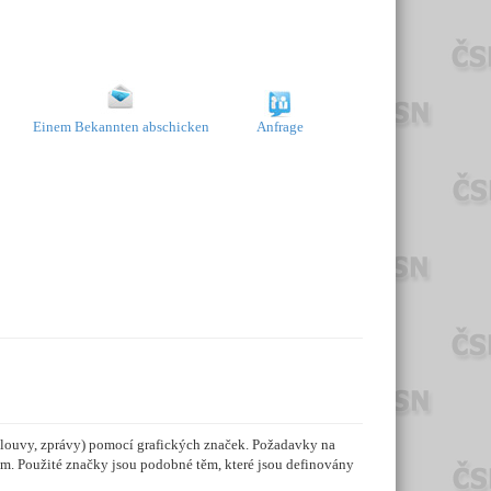
Einem Bekannten abschicken
Anfrage
smlouvy, zprávy) pomocí grafických značek. Požadavky na
m. Použité značky jsou podobné těm, které jsou definovány