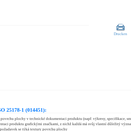
Drucken
O 25178-1 (014451):
y povrchu plochy v technické dokumentaci produktu (např. výkresy, specifikace, 
taci produktu grafickými značkami, z nichž každá má svůj vlastní důležitý význa
e požadavek se týká textury povrchu plochy