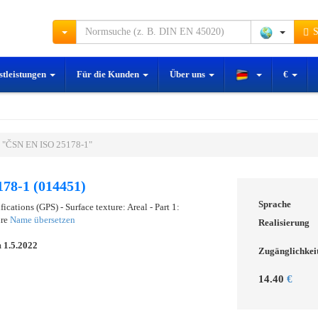
S
stleistungen
Für die Kunden
Über uns
€
 "ČSN EN ISO 25178-1"
78-1 (014451)
Sprache
ications (GPS) - Surface texture: Areal - Part 1:
ure
Name übersetzen
Realisierung
m
1.5.2022
Zugänglichkei
14.40
€