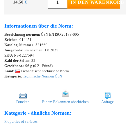
14.50
€
IN DEN WARENKORB
Informationen über die Norm:
Bezeichnung normen:
ČSN EN ISO 25178-605
Zeichen:
014451
Katalog-Nummer:
521669
Ausgabedatum normen:
1.8.2025
SKU:
NS-1227594
Zahl der Seiten:
32
Gewicht ca.:
96 g (0.21 Pfund)
Land:
Tschechische technische Norm
Kategorie:
Technische Normen ČSN
Drucken
Einem Bekannten abschicken
Anfrage
Kategorie - ähnliche Normen:
Properties of surfaces