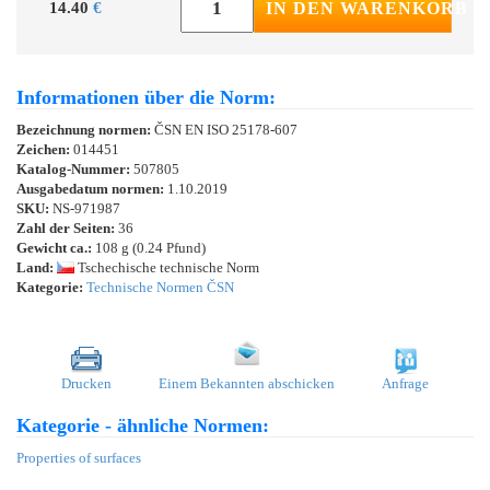
14.40
€
IN DEN WARENKORB
Informationen über die Norm:
Bezeichnung normen:
ČSN EN ISO 25178-607
Zeichen:
014451
Katalog-Nummer:
507805
Ausgabedatum normen:
1.10.2019
SKU:
NS-971987
Zahl der Seiten:
36
Gewicht ca.:
108 g (0.24 Pfund)
Land:
Tschechische technische Norm
Kategorie:
Technische Normen ČSN
Drucken
Einem Bekannten abschicken
Anfrage
Kategorie - ähnliche Normen:
Properties of surfaces