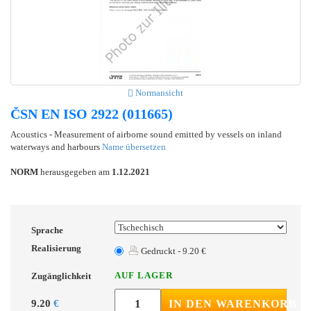
Normansicht
ČSN EN ISO 2922 (011665)
Acoustics - Measurement of airborne sound emitted by vessels on inland
waterways and harbours
Name übersetzen
NORM
herausgegeben am
1.12.2021
Sprache
Realisierung
Gedruckt - 9.20 €
AUF LAGER
Zugänglichkeit
9.20
€
IN DEN WARENKORB