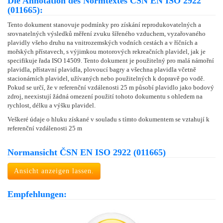
Die Annotation des Normtextes ČSN EN ISO 2922
(011665):
Tento dokument stanovuje podmínky pro získání reprodukovatelných a
srovnatelných výsledků měření zvuku šířeného vzduchem, vyzařovaného
plavidly všeho druhu na vnitrozemských vodních cestách a v říčních a
mořských přístavech, s výjimkou motorových rekreačních plavidel, jak je
specifikuje řada ISO 14509. Tento dokument je použitelný pro malá námořní
plavidla, přístavní plavidla, plovoucí bagry a všechna plavidla včetně
stacionárních plavidel, užívaných nebo použitelných k dopravě po vodě.
Pokud se určí, že v referenční vzdálenosti 25 m působí plavidlo jako bodový
zdroj, neexistují žádná omezení použití tohoto dokumentu s ohledem na
rychlost, délku a výšku plavidel.
Veškeré údaje o hluku získané v souladu s tímto dokumentem se vztahují k
referenční vzdálenosti 25 m
Normansicht ČSN EN ISO 2922 (011665)
Ansicht anzeigen lassen.
Empfehlungen: