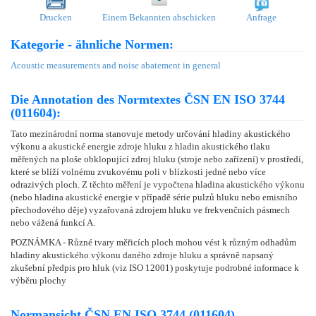
Drucken
Einem Bekannten abschicken
Anfrage
Kategorie - ähnliche Normen:
Acoustic measurements and noise abatement in general
Die Annotation des Normtextes ČSN EN ISO 3744
(011604):
Tato mezinárodní norma stanovuje metody určování hladiny akustického
výkonu a akustické energie zdroje hluku z hladin akustického tlaku
měřených na ploše obklopující zdroj hluku (stroje nebo zařízení) v prostředí,
které se blíží volnému zvukovému poli v blízkosti jedné nebo více
odrazivých ploch. Z těchto měření je vypočtena hladina akustického výkonu
(nebo hladina akustické energie v případě série pulzů hluku nebo emisního
přechodového děje) vyzařovaná zdrojem hluku ve frekvenčních pásmech
nebo vážená funkcí A.
POZNÁMKA - Různé tvary měřicích ploch mohou vést k různým odhadům
hladiny akustického výkonu daného zdroje hluku a správně napsaný
zkušební předpis pro hluk (viz ISO 12001) poskytuje podrobné informace k
výběru plochy
Normansicht ČSN EN ISO 3744 (011604)