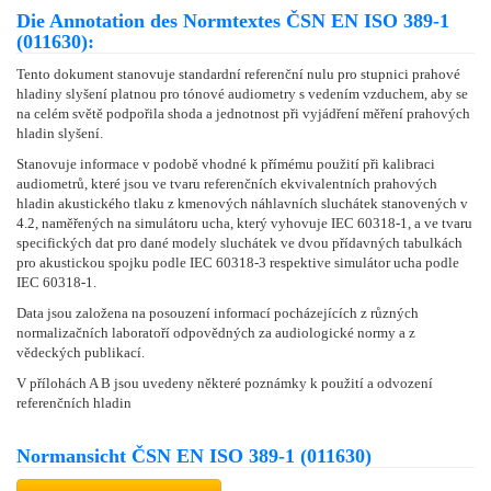
Die Annotation des Normtextes ČSN EN ISO 389-1
(011630):
Tento dokument stanovuje standardní referenční nulu pro stupnici prahové
hladiny slyšení platnou pro tónové audiometry s vedením vzduchem, aby se
na celém světě podpořila shoda a jednotnost při vyjádření měření prahových
hladin slyšení.
Stanovuje informace v podobě vhodné k přímému použití při kalibraci
audiometrů, které jsou ve tvaru referenčních ekvivalentních prahových
hladin akustického tlaku z kmenových náhlavních sluchátek stanovených v
4.2, naměřených na simulátoru ucha, který vyhovuje IEC 60318-1, a ve tvaru
specifických dat pro dané modely sluchátek ve dvou přídavných tabulkách
pro akustickou spojku podle IEC 60318-3 respektive simulátor ucha podle
IEC 60318-1.
Data jsou založena na posouzení informací pocházejících z různých
normalizačních laboratoří odpovědných za audiologické normy a z
vědeckých publikací.
V přílohách A B jsou uvedeny některé poznámky k použití a odvození
referenčních hladin
Normansicht ČSN EN ISO 389-1 (011630)