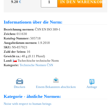
9.20
€
IN DEN WARENKORB
Informationen über die Norm:
Bezeichnung normen:
ČSN EN ISO 389-1
Zeichen:
011630
Katalog-Nummer:
505718
Ausgabedatum normen:
1.9.2018
SKU:
NS-857923
Zahl der Seiten:
16
Gewicht ca.:
48 g (0.11 Pfund)
Land:
Tschechische technische Norm
Kategorie:
Technische Normen ČSN
Drucken
Einem Bekannten abschicken
Anfrage
Kategorie - ähnliche Normen:
Noise with respect to human beings