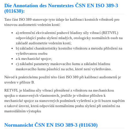
Die Annotation des Normtextes ČSN EN ISO 389-3
(011630):
Tato část ISO 389 stanovuje tyto údaje ke kalibraci kostních vibrátorů pro
tónovou audiometrii vedením kostí:
a) referenční ekvivalentní prahové hladiny síly vibrací (RETVFL)
odpovídající prahu slyšení mladých, otologicky normálních osob na
základě audiometrie vedením kostí;
b) základní charakteristiky kostního vibrátoru a metodu přiložení na
vyšetřovanou osobu
a k mechanické spojce;
c) základní parametry maskovacího šumu a základní hladinu
maskovacího šumu působící na ucho, které není vyšetřováno.
Návod k praktickému použití této části ISO 389 při kalibraci audiometrů je
uveden v příloze B.
RETVFL je hladina síly vibrací přenášené z vibrátoru na mechanickou
spojku o stanovených vlastnostech, jestliže je vibrátor přiložen k
mechanické spojce za stanovených podmínek vyšetření a je-li buzen napětím
o takové úrovni, která odpovídá normálnímu prahu slyšení při umístění na
mastoidálním výstupku
Normansicht ČSN EN ISO 389-3 (011630)