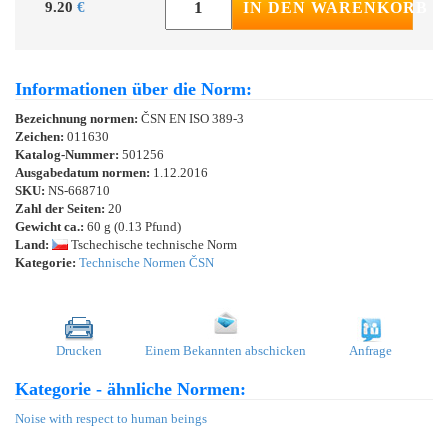
9.20
€
IN DEN WARENKORB
Informationen über die Norm:
Bezeichnung normen:
ČSN EN ISO 389-3
Zeichen:
011630
Katalog-Nummer:
501256
Ausgabedatum normen:
1.12.2016
SKU:
NS-668710
Zahl der Seiten:
20
Gewicht ca.:
60 g (0.13 Pfund)
Land:
Tschechische technische Norm
Kategorie:
Technische Normen ČSN
Drucken
Einem Bekannten abschicken
Anfrage
Kategorie - ähnliche Normen:
Noise with respect to human beings