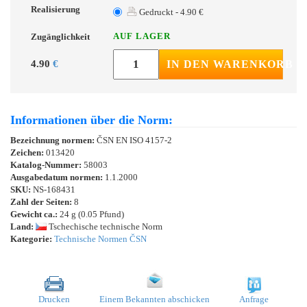
Realisierung
Gedruckt - 4.90 €
AUF LAGER
Zugänglichkeit
4.90
€
IN DEN WARENKORB
Informationen über die Norm:
Bezeichnung normen:
ČSN EN ISO 4157-2
Zeichen:
013420
Katalog-Nummer:
58003
Ausgabedatum normen:
1.1.2000
SKU:
NS-168431
Zahl der Seiten:
8
Gewicht ca.:
24 g (0.05 Pfund)
Land:
Tschechische technische Norm
Kategorie:
Technische Normen ČSN
Drucken
Einem Bekannten abschicken
Anfrage