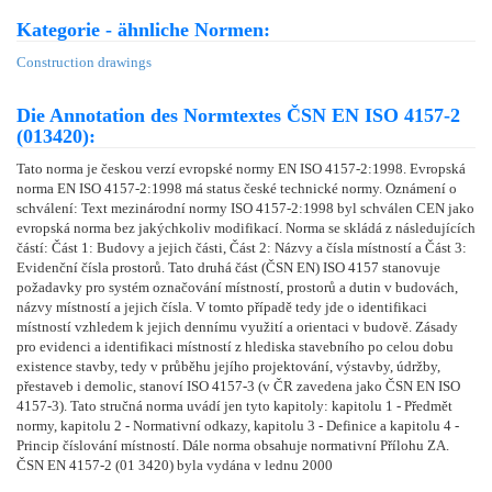
Kategorie - ähnliche Normen:
Construction drawings
Die Annotation des Normtextes ČSN EN ISO 4157-2
(013420):
Tato norma je českou verzí evropské normy EN ISO 4157-2:1998. Evropská
norma EN ISO 4157-2:1998 má status české technické normy. Oznámení o
schválení: Text mezinárodní normy ISO 4157-2:1998 byl schválen CEN jako
evropská norma bez jakýchkoliv modifikací. Norma se skládá z následujících
částí: Část 1: Budovy a jejich části, Část 2: Názvy a čísla místností a Část 3:
Evidenční čísla prostorů. Tato druhá část (ČSN EN) ISO 4157 stanovuje
požadavky pro systém označování místností, prostorů a dutin v budovách,
názvy místností a jejich čísla. V tomto případě tedy jde o identifikaci
místností vzhledem k jejich dennímu využití a orientaci v budově. Zásady
pro evidenci a identifikaci místností z hlediska stavebního po celou dobu
existence stavby, tedy v průběhu jejího projektování, výstavby, údržby,
přestaveb i demolic, stanoví ISO 4157-3 (v ČR zavedena jako ČSN EN ISO
4157-3). Tato stručná norma uvádí jen tyto kapitoly: kapitolu 1 - Předmět
normy, kapitolu 2 - Normativní odkazy, kapitolu 3 - Definice a kapitolu 4 -
Princip číslování místností. Dále norma obsahuje normativní Přílohu ZA.
ČSN EN 4157-2 (01 3420) byla vydána v lednu 2000