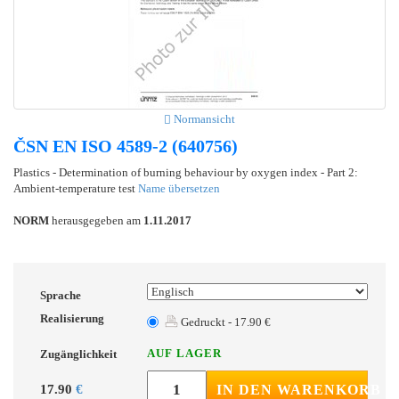
Normansicht
ČSN EN ISO 4589-2 (640756)
Plastics - Determination of burning behaviour by oxygen index - Part 2:
Ambient-temperature test
Name übersetzen
NORM
herausgegeben am
1.11.2017
Sprache
Realisierung
Gedruckt - 17.90 €
AUF LAGER
Zugänglichkeit
17.90
€
IN DEN WARENKORB