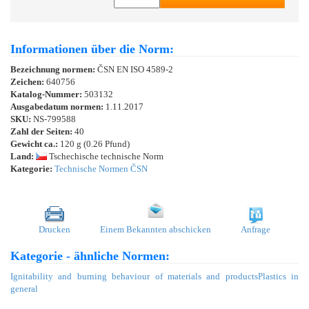
Informationen über die Norm:
Bezeichnung normen:
ČSN EN ISO 4589-2
Zeichen:
640756
Katalog-Nummer:
503132
Ausgabedatum normen:
1.11.2017
SKU:
NS-799588
Zahl der Seiten:
40
Gewicht ca.:
120 g (0.26 Pfund)
Land:
Tschechische technische Norm
Kategorie:
Technische Normen ČSN
Drucken
Einem Bekannten abschicken
Anfrage
Kategorie - ähnliche Normen:
Ignitability and burning behaviour of materials and products
Plastics in
general