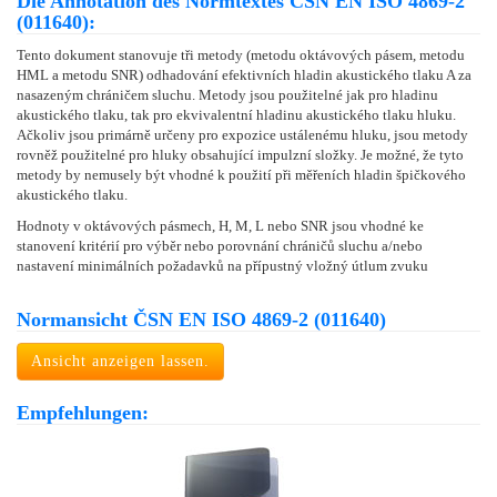
Die Annotation des Normtextes ČSN EN ISO 4869-2
(011640):
Tento dokument stanovuje tři metody (metodu oktávových pásem, metodu
HML a metodu SNR) odhadování efektivních hladin akustického tlaku A za
nasazeným chráničem sluchu. Metody jsou použitelné jak pro hladinu
akustického tlaku, tak pro ekvivalentní hladinu akustického tlaku hluku.
Ačkoliv jsou primárně určeny pro expozice ustálenému hluku, jsou metody
rovněž použitelné pro hluky obsahující impulzní složky. Je možné, že tyto
metody by nemusely být vhodné k použití při měřeních hladin špičkového
akustického tlaku.
Hodnoty v oktávových pásmech, H, M, L nebo SNR jsou vhodné ke
stanovení kritérií pro výběr nebo porovnání chráničů sluchu a/nebo
nastavení minimálních požadavků na přípustný vložný útlum zvuku
Normansicht ČSN EN ISO 4869-2 (011640)
Ansicht anzeigen lassen.
Empfehlungen: