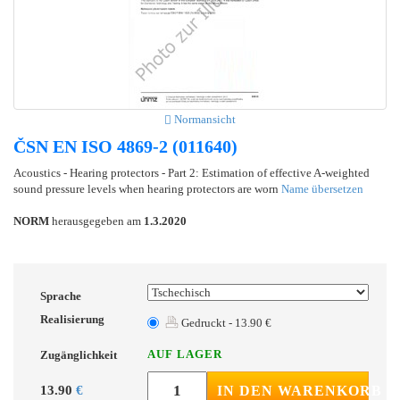
Normansicht
ČSN EN ISO 4869-2 (011640)
Acoustics - Hearing protectors - Part 2: Estimation of effective A-weighted
sound pressure levels when hearing protectors are worn
Name übersetzen
NORM
herausgegeben am
1.3.2020
Sprache
Realisierung
Gedruckt - 13.90 €
AUF LAGER
Zugänglichkeit
13.90
€
IN DEN WARENKORB