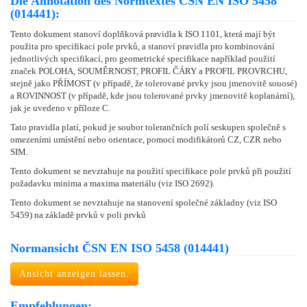
Die Annotation des Normtextes ČSN EN ISO 5458
(014441):
Tento dokument stanoví doplňková pravidla k ISO 1101, která mají být
použita pro specifikaci pole prvků, a stanoví pravidla pro kombinování
jednotlivých specifikací, pro geometrické specifikace například použití
značek POLOHA, SOUMĚRNOST, PROFIL ČÁRY a PROFIL PROVRCHU,
stejně jako PŘÍMOST (v případě, že tolerované prvky jsou jmenovitě souosé)
a ROVINNOST (v případě, kde jsou tolerované prvky jmenovitě koplanární),
jak je uvedeno v příloze C.
Tato pravidla platí, pokud je soubor tolerančních polí seskupen společně s
omezeními umístění nebo orientace, pomocí modifikátorů CZ, CZR nebo
SIM.
Tento dokument se nevztahuje na použití specifikace pole prvků při použití
požadavku minima a maxima materiálu (viz ISO 2692).
Tento dokument se nevztahuje na stanovení společné základny (viz ISO
5459) na základě prvků v poli prvků
Normansicht ČSN EN ISO 5458 (014441)
Ansicht anzeigen lassen.
Empfehlungen: