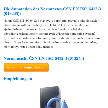
Die Annotation des Normtextes ČSN EN ISO 6412-3
(013245):
Norma ČSN EN ISO 6412-3 stanovuje doplňující pravidla jako dodatek k
obecným pravidlům uvedeným v ISO 6412-1, která se vztahují na
zjednodušené zobrazování koncových zařízení pro větrání a
odvodňování/kanalizaci v technických výkresech potrubních systémů.
Zjednodušené zobrazení obsahuje pouze základní rysy, především ve formě
obrysu. Stupeň zjednodušení závisí na druhu zobrazovaného předmětu,
měřítku výkresu a účelu dokumentace
Normansicht ČSN EN ISO 6412-3 (013245)
Ansicht anzeigen lassen.
Empfehlungen: