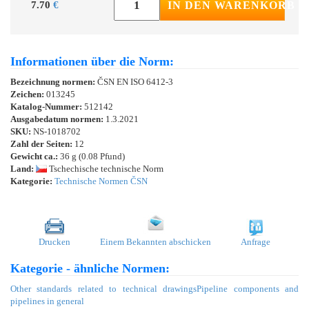
7.70
€
IN DEN WARENKORB
Informationen über die Norm:
Bezeichnung normen:
ČSN EN ISO 6412-3
Zeichen:
013245
Katalog-Nummer:
512142
Ausgabedatum normen:
1.3.2021
SKU:
NS-1018702
Zahl der Seiten:
12
Gewicht ca.:
36 g (0.08 Pfund)
Land:
Tschechische technische Norm
Kategorie:
Technische Normen ČSN
Drucken
Einem Bekannten abschicken
Anfrage
Kategorie - ähnliche Normen:
Other standards related to technical drawings
Pipeline components and
pipelines in general