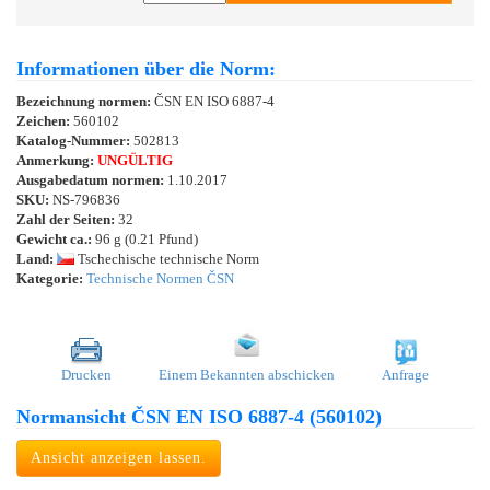
Informationen über die Norm:
Bezeichnung normen:
ČSN EN ISO 6887-4
Zeichen:
560102
Katalog-Nummer:
502813
Anmerkung:
UNGÜLTIG
Ausgabedatum normen:
1.10.2017
SKU:
NS-796836
Zahl der Seiten:
32
Gewicht ca.:
96 g (0.21 Pfund)
Land:
Tschechische technische Norm
Kategorie:
Technische Normen ČSN
Drucken
Einem Bekannten abschicken
Anfrage
Normansicht ČSN EN ISO 6887-4 (560102)
Ansicht anzeigen lassen.