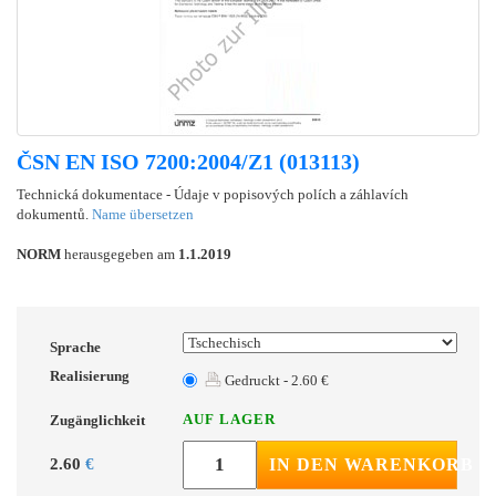
ČSN EN ISO 7200:2004/Z1 (013113)
Technická dokumentace - Údaje v popisových polích a záhlavích
dokumentů.
Name übersetzen
NORM
herausgegeben am
1.1.2019
Sprache
Realisierung
Gedruckt - 2.60 €
AUF LAGER
Zugänglichkeit
2.60
€
IN DEN WARENKORB