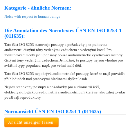
Kategorie - ähnliche Normen:
Noise with respect to human beings
Die Annotation des Normtextes ČSN EN ISO 8253-1
(011635):
Tato část ISO 8253 stanovuje postupy a požadavky pro prahovou
audiometrii čistými tóny vedenými vzduchem a vedenými kostí. Pro
monitorovací účely jsou popsány pouze audiometrické vyšetřovací metody
čistými tóny vedenými vzduchem. Je možné, že postupy nejsou vhodné pro
zvláštní typy populace, např. pro velmi malé děti.
Tato část ISO 8253 nepokrývá audiometrické postupy, které se mají provádět
při hladinách nad prahovými hladinami slyšení osob.
Nejsou stanoveny postupy a požadavky pro audiometrii řečí,
elektrofyziologickou audiometrii a audiometrii, při které se jako zdroj zvuku
používají reproduktory
Normansicht ČSN EN ISO 8253-1 (011635)
Ansicht anzeigen lassen.