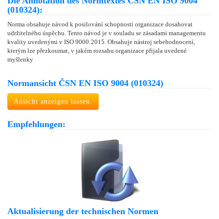
Die Annotation des Normtextes ČSN EN ISO 9004
(010324):
Norma obsahuje návod k posilování schopnosti organizace dosahovat
udržitelného úspěchu. Tento návod je v souladu se zásadami managementu
kvality uvedenými v ISO 9000:2015. Obsahuje nástroj sebehodnocení,
kterým lze přezkoumat, v jakém rozsahu organizace přijala uvedené
myšlenky
Normansicht ČSN EN ISO 9004 (010324)
Ansicht anzeigen lassen.
Empfehlungen:
Aktualisierung der technischen Normen