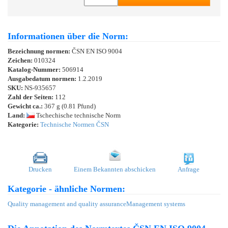
Informationen über die Norm:
Bezeichnung normen:
ČSN EN ISO 9004
Zeichen:
010324
Katalog-Nummer:
506914
Ausgabedatum normen:
1.2.2019
SKU:
NS-935657
Zahl der Seiten:
112
Gewicht ca.:
367 g (0.81 Pfund)
Land:
Tschechische technische Norm
Kategorie:
Technische Normen ČSN
Drucken
Einem Bekannten abschicken
Anfrage
Kategorie - ähnliche Normen:
Quality management and quality assurance
Management systems