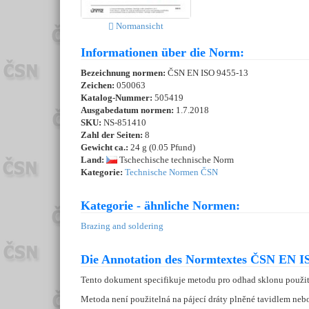
Normansicht
Informationen über die Norm:
Bezeichnung normen:
ČSN EN ISO 9455-13
Zeichen:
050063
Katalog-Nummer:
505419
Ausgabedatum normen:
1.7.2018
SKU:
NS-851410
Zahl der Seiten:
8
Gewicht ca.:
24 g (0.05 Pfund)
Land:
Tschechische technische Norm
Kategorie:
Technische Normen ČSN
Kategorie - ähnliche Normen:
Brazing and soldering
Die Annotation des Normtextes ČSN EN IS
Tento dokument specifikuje metodu pro odhad sklonu použitého
Metoda není použitelná na pájecí dráty plněné tavidlem nebo