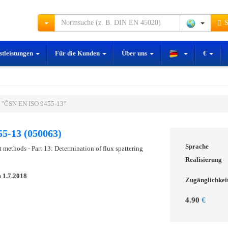
S
stleistungen
Für die Kunden
Über uns
€
 "ČSN EN ISO 9455-13"
5-13 (050063)
Sprache
st methods - Part 13: Determination of flux spattering
Realisierung
m
1.7.2018
Zugänglichkei
4.90
€