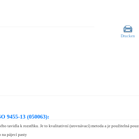
Drucken
O 9455-13 (050063):
 tavidla k rozstřiku. Je to kvalitativní (srovnávací) metoda a je použitelná pouz
 na pájecí pasty