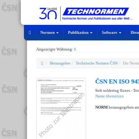
Normen
Publikation
Software
Dien
Angezeigte Währung:
€
Herausgeber
Technische Normen ČSN
Die Norm
ČSN EN ISO 945
Soft soldering fluxes - Te
Name übersetzen
NORM
herausgegeben a