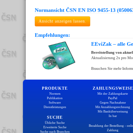
Normansicht ČSN EN ISO 9455-13 (05006
Ansicht anzeigen lassen.
Empfehlungen:
EEviZak – alle Ges
Bereitstellung von aktue
Aktualisierung 2x pro Mo
Brauchen Sie mehr Inform
PRODUKTE
ZAHLUNGSWEISE
Normen
Mit der Zahlungskarte
Publikation
PayPal
Software
Gegen Nachnahme
Dienstleistungen
Mit Anzahlungsrechnung
Mit Banküberweisung
In bar
SUCHE
Übliche Suche
Bezahlung der Bestellung - onli
Erweiterte Suche
Zahlung
Suche nach Branchen