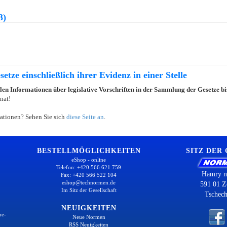
3)
etze einschließlich ihrer Evidenz in einer Stelle
llen Informationen über legislative Vorschriften in der Sammlung der Gesetze b
nat!
ationen? Sehen Sie sich
diese Seite an
.
BESTELLMÖGLICHKEITEN
SITZ DER
eShop - online
Telefon: +420 566 621 759
Hamry n
Fax: +420 566 522 104
eshop@technormen.de
591 01 Z
Im Sitz der Gesellschaft
Tschech
NEUIGKEITEN
ne-
Neue Normen
RSS Neuigkeiten