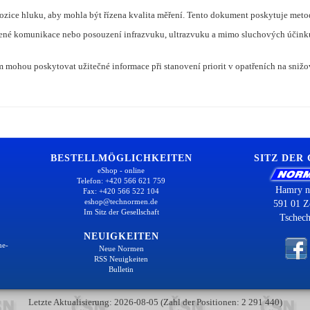
ice hluku, aby mohla být řízena kvalita měření. Tento dokument poskytuje metody
né komunikace nebo posouzení infrazvuku, ultrazvuku a mimo sluchových účinků 
mohou poskytovat užitečné informace při stanovení priorit v opatřeních na snižo
BESTELLMÖGLICHKEITEN
SITZ DER
eShop - online
Telefon: +420 566 621 759
Hamry n
Fax: +420 566 522 104
eshop@technormen.de
591 01 Z
Im Sitz der Gesellschaft
Tschech
NEUIGKEITEN
ne-
Neue Normen
RSS Neuigkeiten
Bulletin
Letzte Aktualisierung: 2026-08-05 (Zahl der Positionen: 2 291 440)