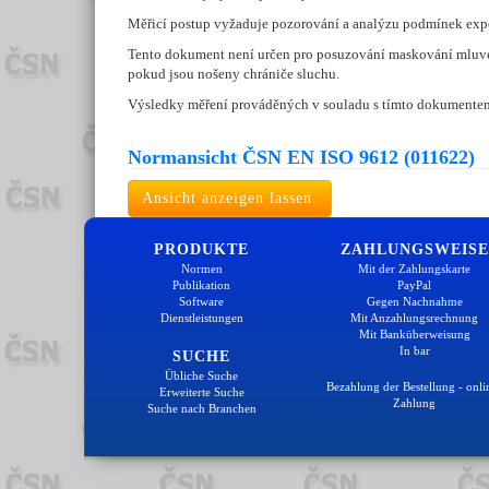
Měřicí postup vyžaduje pozorování a analýzu podmínek expoz
Tento dokument není určen pro posuzování maskování mluve
pokud jsou nošeny chrániče sluchu.
Výsledky měření prováděných v souladu s tímto dokumentem 
Normansicht ČSN EN ISO 9612 (011622)
Ansicht anzeigen lassen.
PRODUKTE
ZAHLUNGSWEISE
Normen
Mit der Zahlungskarte
Publikation
PayPal
Software
Gegen Nachnahme
Dienstleistungen
Mit Anzahlungsrechnung
Mit Banküberweisung
In bar
SUCHE
Übliche Suche
Bezahlung der Bestellung - onli
Erweiterte Suche
Zahlung
Suche nach Branchen