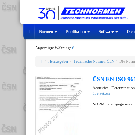
Normen
Publikation
Software
Dien
Angezeigte Währung:
€
Herausgeber
Technische Normen ČSN
Die Norm
ČSN EN ISO 961
Acoustics - Determinatio
übersetzen
NORM
herausgegeben a