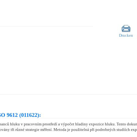
Drucken
O 9612 (011622):
anců hluku v pracovním prostředí a výpočet hladiny expozice hluku. Tento doku
kovány tři různé strategie měření. Metoda je použitelná při podrobných studiích 