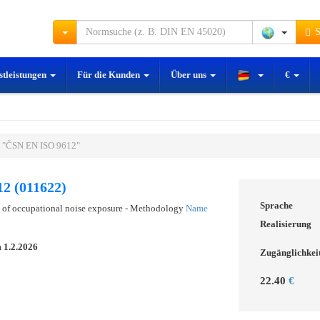
S
stleistungen
Für die Kunden
Über uns
€
 "ČSN EN ISO 9612"
2 (011622)
Sprache
n of occupational noise exposure - Methodology
Name
Realisierung
m
1.2.2026
Zugänglichkei
22.40
€