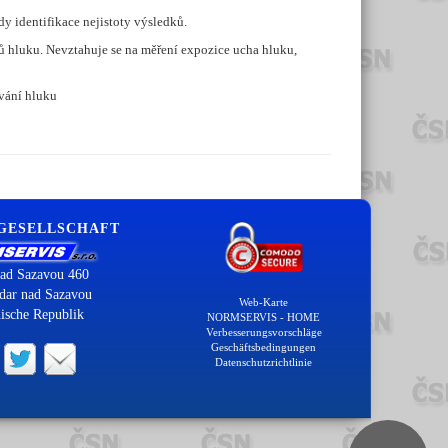
 identifikace nejistoty výsledků.
hluku. Nevztahuje se na měření expozice ucha hluku,
vání hluku
 GESELLSCHAFT
ad Sazavou 460
dar nad Sazavou
Web-Karte
ische Republik
NORMSERVIS - HOME
Verbesserungsvorschläge
Geschäftsbedingungen
Datenschutzrichtlinie