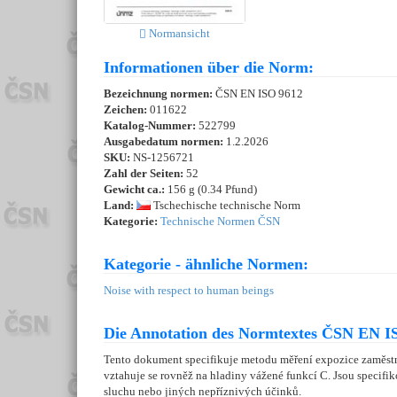
Normansicht
Informationen über die Norm:
Bezeichnung normen:
ČSN EN ISO 9612
Zeichen:
011622
Katalog-Nummer:
522799
Ausgabedatum normen:
1.2.2026
SKU:
NS-1256721
Zahl der Seiten:
52
Gewicht ca.:
156 g (0.34 Pfund)
Land:
Tschechische technische Norm
Kategorie:
Technische Normen ČSN
Kategorie - ähnliche Normen:
Noise with respect to human beings
Die Annotation des Normtextes ČSN EN IS
Tento dokument specifikuje metodu měření expozice zaměstn
vztahuje se rovněž na hladiny vážené funkcí C. Jsou specifi
sluchu nebo jiných nepříznivých účinků.