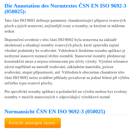
Die Annotation des Normtextes ČSN EN ISO 9692-3
(050025):
Tato část ISO 9692 definuje parametry charakterizující přípravu svarových
ploch a jejich sestavení, nejčastější tvary a rozměry, se kterými se můžeme
setkat.
Doporučení uvedená v této části ISO 9692 byla sestavena na základě
zkušeností a obsahují rozměry svarových ploch, které zpravidla zajistí
vhodné podmínky ke svařování. Vzhledem k širokému rozsahu aplikaci je
nezbytné stanovit rozmezí těchto rozměrů. Stanovené rozměry představují
konstrukční meze a nejsou tolerancemi pro účely výroby. Výrobní tolerance
závisí například na metodě svařování, základním materiálu, poloze
svařování, stupni přípustnosti, atd. Vzhledem k obecnému charakteru této
části ISO 9692 nelze uváděné příklady považovat za jediné řešení při výběru
určitého typu svarové plochy.
Pro specifické rozsahy aplikaci a požadavků na výrobu mohou byt zvoleny
rozměry v mezích stanovených v odpovídající výrobkové normě
Normansicht ČSN EN ISO 9692-3 (050025)
Ansicht anzeigen lassen.