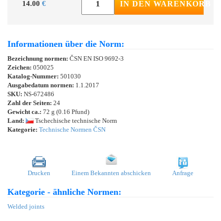
14.00
€
IN DEN WARENKORB
Informationen über die Norm:
Bezeichnung normen:
ČSN EN ISO 9692-3
Zeichen:
050025
Katalog-Nummer:
501030
Ausgabedatum normen:
1.1.2017
SKU:
NS-672486
Zahl der Seiten:
24
Gewicht ca.:
72 g (0.16 Pfund)
Land:
Tschechische technische Norm
Kategorie:
Technische Normen ČSN
Drucken
Einem Bekannten abschicken
Anfrage
Kategorie - ähnliche Normen:
Welded joints