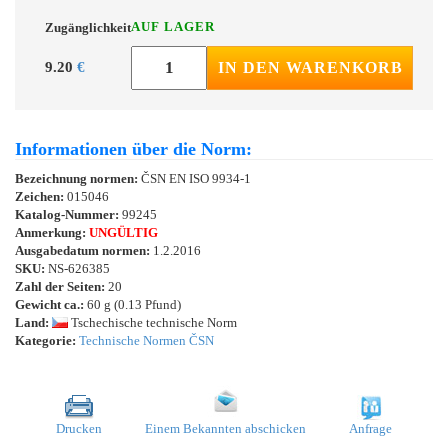
AUF LAGER
Zugänglichkeit
9.20
€
IN DEN WARENKORB
Informationen über die Norm:
Bezeichnung normen:
ČSN EN ISO 9934-1
Zeichen:
015046
Katalog-Nummer:
99245
Anmerkung:
UNGÜLTIG
Ausgabedatum normen:
1.2.2016
SKU:
NS-626385
Zahl der Seiten:
20
Gewicht ca.:
60 g (0.13 Pfund)
Land:
Tschechische technische Norm
Kategorie:
Technische Normen ČSN
Drucken
Einem Bekannten abschicken
Anfrage