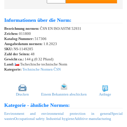
Informationen über die Norm:
Bezeichnung normen:
ČSN EN ISO/ASTM 52931
Zeichen:
011800
Katalog-Nummer:
517306
Ausgabedatum normen:
1.8.2023
SKU:
NS-1149285
Zahl der Seiten:
48
Gewicht ca.:
144 g (0.32 Pfund)
Land:
Tschechische technische Norm
Kategorie:
Technische Normen ČSN
Drucken
Einem Bekannten abschicken
Anfrage
Kategorie - ähnliche Normen:
Environment and environmental protection in general
Special
wastes
Occupational safety. Industrial hygiene
Additive manufacturing