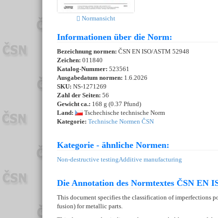
Normansicht
Informationen über die Norm:
Bezeichnung normen:
ČSN EN ISO/ASTM 52948
Zeichen:
011840
Katalog-Nummer:
523561
Ausgabedatum normen:
1.6.2026
SKU:
NS-1271269
Zahl der Seiten:
56
Gewicht ca.:
168 g (0.37 Pfund)
Land:
Tschechische technische Norm
Kategorie:
Technische Normen ČSN
Kategorie - ähnliche Normen:
Non-destructive testing
Additive manufacturing
Die Annotation des Normtextes ČSN EN I
This document specifies the classification of imperfections
fusion) for metallic parts.