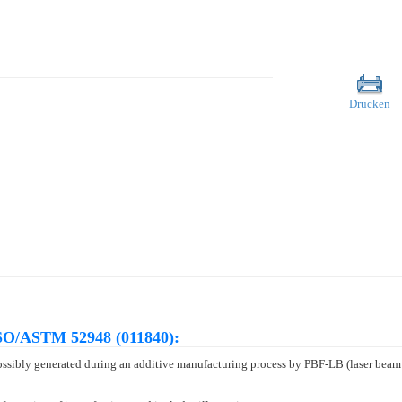
Drucken
SO/ASTM 52948 (011840):
 possibly generated during an additive manufacturing process by PBF-LB (laser be