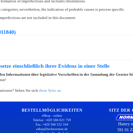
formation of imperfections and includes illustrations.
ategories, nevertheless, the indication of probable causes is process specific.
imperfections are not included in this document
11840)
etze einschließlich ihrer Evidenz in einer Stelle
llen Informationen über legislative Vorschriften in der Sammlung der Gesetze b
nat!
ationen? Sehen Sie sich
diese Seite an
.
BESTELLMÖGLICHKEITEN
SITZ DER
eShop - online
Telefon: +420 566 621 759
Hamry n
Fax: +420 566 522 104
eshop@technormen.de
591 01 Z