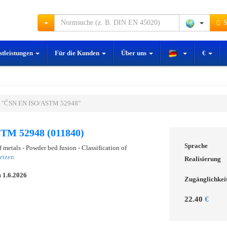
S
stleistungen
Für die Kunden
Über uns
€
m "ČSN EN ISO/ASTM 52948"
TM 52948 (011840)
Sprache
 metals - Powder bed fusion - Classification of
etzen
Realisierung
m
1.6.2026
Zugänglichkei
22.40
€