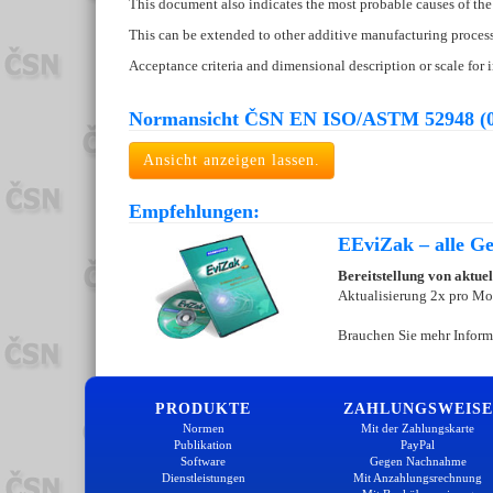
This document also indicates the most probable causes of the 
This can be extended to other additive manufacturing process c
Acceptance criteria and dimensional description or scale for 
Normansicht ČSN EN ISO/ASTM 52948 (0
Ansicht anzeigen lassen.
Empfehlungen:
EEviZak – alle Ges
Bereitstellung von aktue
Aktualisierung 2x pro Mo
Brauchen Sie mehr Inform
PRODUKTE
ZAHLUNGSWEISE
Normen
Mit der Zahlungskarte
Publikation
PayPal
Software
Gegen Nachnahme
Dienstleistungen
Mit Anzahlungsrechnung