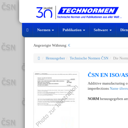
Normen
Publikation
Software
Dien
Angezeigte Währung:
€
Herausgeber
Technische Normen ČSN
Die Nor
ČSN EN ISO/AS
Additive manufacturing of
imperfections
Name übers
NORM
herausgegeben a