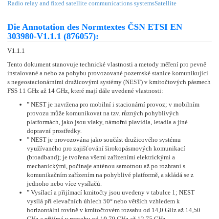
Radio relay and fixed satellite communications systems
Satellite
Die Annotation des Normtextes ČSN ETSI EN
303980-V1.1.1 (876057):
V1.1.1
Tento dokument stanovuje technické vlastnosti a metody měření pro pevně
instalované a nebo za pohybu provozované pozemské stanice komunikující
s negeostacionárními družicovými systémy (NEST) v kmitočtových pásmech
FSS 11 GHz až 14 GHz, které mají dále uvedené vlastnosti:
" NEST je navržena pro mobilní i stacionární provoz; v mobilním
provozu může komunikovat na tzv. různých pohyblivých
platformách, jako jsou vlaky, námořní plavidla, letadla a jiné
dopravní prostředky.
" NEST je provozována jako součást družicového systému
využívaného pro zajišťování širokopásmových komunikací
(broadband); je tvořena všemi zařízeními elektrickými a
mechanickými, počínaje anténou samotnou až po rozhraní s
komunikačním zařízením na pohyblivé platformě, a skládá se z
jednoho nebo více vysílačů.
" Vysílací a přijímací kmitočty jsou uvedeny v tabulce 1; NEST
vysílá při elevačních úhlech 50° nebo větších vzhledem k
horizontální rovině v kmitočtovém rozsahu od 14,0 GHz až 14,50
GHz a přijímá v rozsahu od 10,70 GHz až 12,75 GHz.