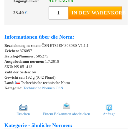
AUF LAGER
Zugänglichkeit
23.40
€
IN DEN WARENKORB
Informationen über die Norm:
Bezeichnung normen:
ČSN ETSI EN 303980-V1.1.1
Zeichen:
876057
Katalog-Nummer:
505275
Ausgabedatum normen:
1.7.2018
SKU:
NS-851413
Zahl der Seiten:
64
Gewicht ca.:
192 g (0.42 Pfund)
Land:
Tschechische technische Norm
Kategorie:
Technische Normen ČSN
Drucken
Einem Bekannten abschicken
Anfrage
Kategorie - ähnliche Normen: