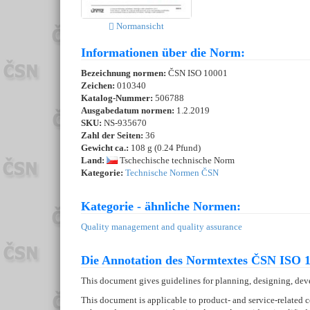
Normansicht
Informationen über die Norm:
Bezeichnung normen:
ČSN ISO 10001
Zeichen:
010340
Katalog-Nummer:
506788
Ausgabedatum normen:
1.2.2019
SKU:
NS-935670
Zahl der Seiten:
36
Gewicht ca.:
108 g (0.24 Pfund)
Land:
Tschechische technische Norm
Kategorie:
Technische Normen ČSN
Kategorie - ähnliche Normen:
Quality management and quality assurance
Die Annotation des Normtextes ČSN ISO 1
This document gives guidelines for planning, designing, dev
This document is applicable to product- and service-related 