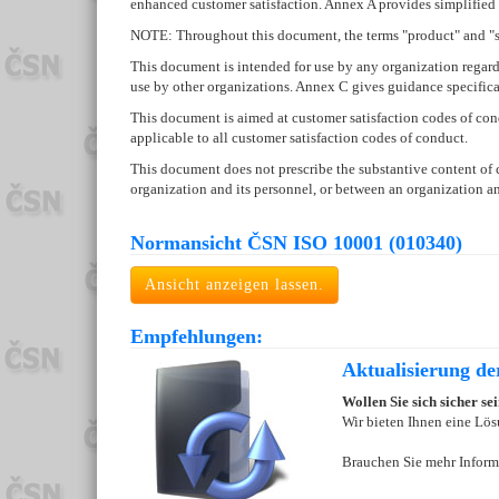
enhanced customer satisfaction. Annex A provides simplified 
NOTE: Throughout this document, the terms "product" and "serv
This document is intended for use by any organization regardle
use by other organizations. Annex C gives guidance specifical
This document is aimed at customer satisfaction codes of con
applicable to all customer satisfaction codes of conduct.
This document does not prescribe the substantive content of cu
organization and its personnel, or between an organization an
Normansicht ČSN ISO 10001 (010340)
Ansicht anzeigen lassen.
Empfehlungen:
Aktualisierung d
Wollen Sie sich sicher s
Wir bieten Ihnen eine Lös
Brauchen Sie mehr Inform