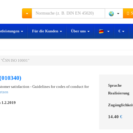
S
stleistungen
Für die Kunden
Über uns
€
 "ČSN ISO 10001"
(010340)
Sprache
omer satisfaction - Guidelines for codes of conduct for
etzen
Realisierung
m
1.2.2019
Zugänglichkei
14.40
€