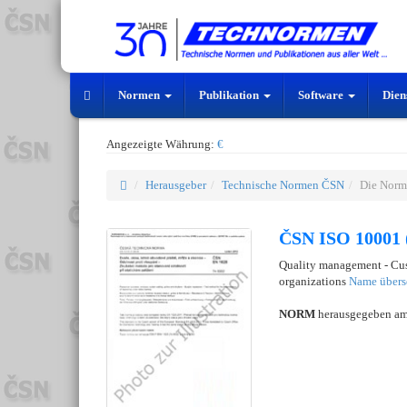
Normen
Publikation
Software
Dien
Angezeigte Währung:
€
Herausgeber
Technische Normen ČSN
Die Norm
ČSN ISO 10001 
Quality management - Cust
organizations
Name übers
NORM
herausgegeben a