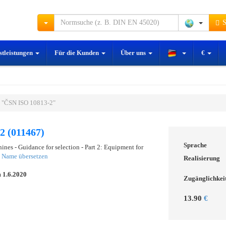
S
stleistungen
Für die Kunden
Über uns
€
 "ČSN ISO 10813-2"
2 (011467)
Sprache
ines - Guidance for selection - Part 2: Equipment for
g
Name übersetzen
Realisierung
m
1.6.2020
Zugänglichkei
13.90
€