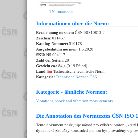
Normansicht
Informationen über die Norm:
Bezeichnung normen:
ČSN ISO 10813-2
Zeichen:
011467
Katalog-Nummer:
510178
Ausgabedatum normen:
1.6.2020
SKU:
NS-994117
Zahl der Seiten:
28
Gewicht ca.:
84 g (0.19 Pfund)
Land:
Tschechische technische Norm
Kategorie:
Technische Normen ČSN
Kategorie - ähnliche Normen:
Vibrations, shock and vibration measurements
Die Annotation des Normtextes ČSN ISO 1
Tento dokument poskytuje návod pro výběr vibrátoru, který 
dynamické zkoušky konstrukcí mohou být prováděny v provo