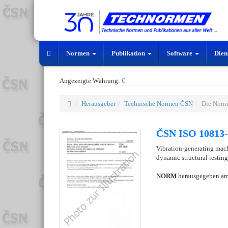
Normen
Publikation
Software
Dien
Angezeigte Währung:
€
Herausgeber
Technische Normen ČSN
Die Norm
ČSN ISO 10813-
Vibration-generating mach
dynamic structural testin
NORM
herausgegeben a