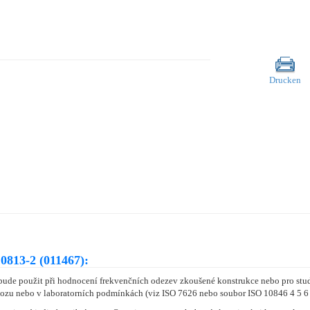
Drucken
0813-2 (011467):
bude použit při hodnocení frekvenčních odezev zkoušené konstrukce nebo pro studi
zu nebo v laboratorních podmínkách (viz ISO 7626 nebo soubor ISO 10846 4 5 6 