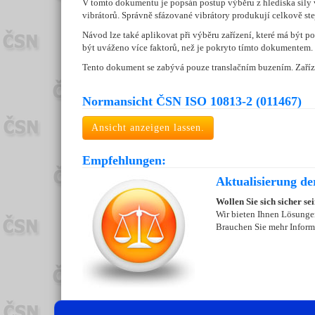
V tomto dokumentu je popsán postup výběru z hlediska síly 
vibrátorů. Správně sfázované vibrátory produkují celkově stej
Návod lze také aplikovat při výběru zařízení, které má být 
být uváženo více faktorů, než je pokryto tímto dokumentem.
Tento dokument se zabývá pouze translačním buzením. Zaříze
Normansicht ČSN ISO 10813-2 (011467)
Ansicht anzeigen lassen.
Empfehlungen:
Aktualisierung de
Wollen Sie sich sicher se
Wir bieten Ihnen Lösungen
Brauchen Sie mehr Inform