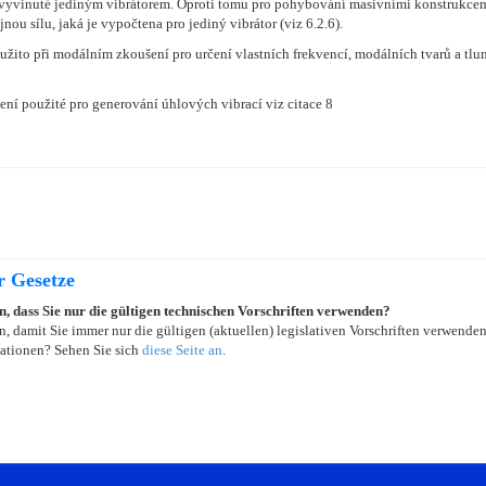
vyvinuté jediným vibrátorem. Oproti tomu pro pohybování masivními konstrukcemi
nou sílu, jaká je vypočtena pro jediný vibrátor (viz 6.2.6).
použito při modálním zkoušení pro určení vlastních frekvencí, modálních tvarů a t
ní použité pro generování úhlových vibrací viz citace 8
r Gesetze
in, dass Sie nur die gültigen technischen Vorschriften verwenden?
, damit Sie immer nur die gültigen (aktuellen) legislativen Vorschriften verwende
ationen? Sehen Sie sich
diese Seite an
.