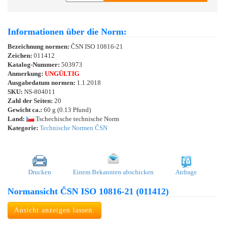
Informationen über die Norm:
Bezeichnung normen:
ČSN ISO 10816-21
Zeichen:
011412
Katalog-Nummer:
503973
Anmerkung:
UNGÜLTIG
Ausgabedatum normen:
1.1.2018
SKU:
NS-804011
Zahl der Seiten:
20
Gewicht ca.:
60 g (0.13 Pfund)
Land:
Tschechische technische Norm
Kategorie:
Technische Normen ČSN
Drucken
Einem Bekannten abschicken
Anfrage
Normansicht ČSN ISO 10816-21 (011412)
Ansicht anzeigen lassen.