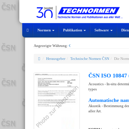
Normen
Publikation
Software
Dien
Angezeigte Währung:
€
Herausgeber
Technische Normen ČSN
Die Norm
ČSN ISO 10847 
Acoustics - In-situ determi
types
Automatische nam
Akustik - Bestimmung de
aller Art.