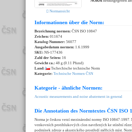
NORM
herausgegeben a
Normansicht
Informationen über die Norm:
Bezeichnung normen:
ČSN ISO 10847
Zeichen:
011674
Katalog-Nummer:
56077
Ausgabedatum normen:
1.6.1999
SKU:
NS-177436
Zahl der Seiten:
16
Gewicht ca.:
48 g (0.11 Pfund)
Land:
Tschechische technische Norm
Kategorie:
Technische Normen ČSN
Kategorie - ähnliche Normen:
Acoustic measurements and noise abatement in general
Die Annotation des Normtextes ČSN ISO 1
Norma je českou verzí mezinárodní normy ISO 10847:1997. 
venkovních protihlukových clon navržených ke stínění různ
podmínek zdroje a akustického prostředí měřicích míst. N