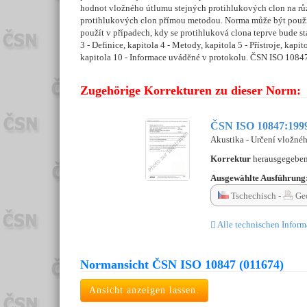
hodnot vložného útlumu stejných protihlukových clon na rů
protihlukových clon přímou metodou. Norma může být použita
použít v případech, kdy se protihluková clona teprve bude st
3 - Definice, kapitola 4 - Metody, kapitola 5 - Přístroje, kap
kapitola 10 - Informace uváděné v protokolu. ČSN ISO 1084
Zugehörige Korrekturen zu dieser Norm:
ČSN ISO 10847:1999
Akustika - Určení vložné
Korrektur
herausgegebe
Ausgewählte Ausführung
Tschechisch -
Ged
Alle technischen Inform
Normansicht ČSN ISO 10847 (011674)
Ansicht anzeigen lassen.