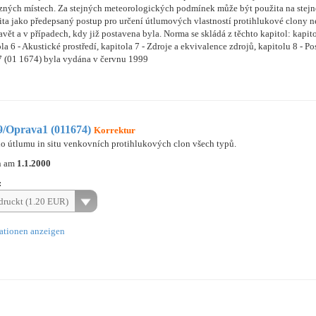
zných místech. Za stejných meteorologických podmínek může být použita na stej
 jako předepsaný postup pro určení útlumových vlastností protihlukové clony neb
avět a v případech, kdy již postavena byla. Norma se skládá z těchto kapitol: kapit
itola 6 - Akustické prostředí, kapitola 7 - Zdroje a ekvivalence zdrojů, kapitolu 8 -
7 (01 1674) byla vydána v červnu 1999
/Oprava1 (011674)
Korrektur
ho útlumu in situ venkovních protihlukových clon všech typů.
n am
1.1.2000
:
ruckt (1.20 EUR)
ationen anzeigen