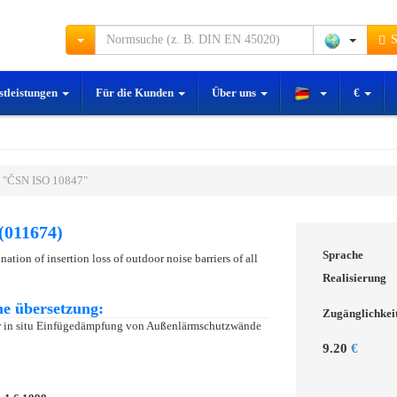
S
stleistungen
Für die Kunden
Über uns
€
 "ČSN ISO 10847"
(011674)
Sprache
nation of insertion loss of outdoor noise barriers of all
Realisierung
e übersetzung:
Zugänglichkei
r in situ Einfügedämpfung von Außenlärmschutzwände
9.20
€