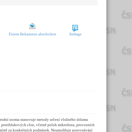
Einem Bekannten abschicken
Anfrage
árodní norma stanovuje metody určení vložného útlumu
u protihlukových clon, včetně poloh mikrofonu, provozních
m místě za konkrétních podmínek. Neumožňuje porovnávání