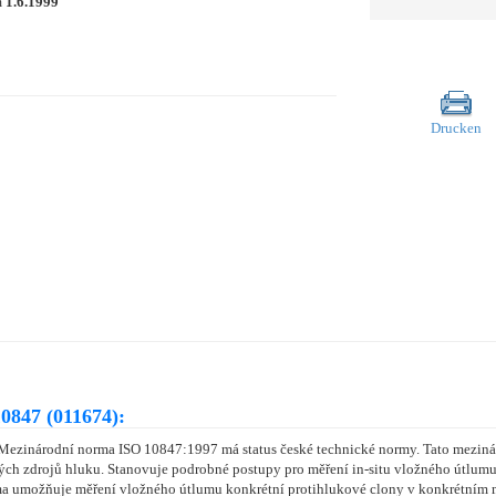
m
1.6.1999
Drucken
0847 (011674):
Mezinárodní norma ISO 10847:1997 má status české technické normy. Tato mezin
ých zdrojů hluku. Stanovuje podrobné postupy pro měření in-situ vložného útlum
orma umožňuje měření vložného útlumu konkrétní protihlukové clony v konkrétní