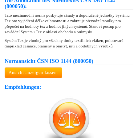
Die Annotation des Normtextes ČSN ISO 1144
(800050):
Tato mezinárodní norma poskytuje zásady a doporučené jednotky Systému
Tex pro vyjádření délkové hmotnosti a zahrnuje převodní tabulky pro
přepočet na hodnoty tex z hodnot jiných systémů. Stanoví postup pro
zavádění Systému Tex v oblasti obchodu a průmyslu.
Systém Tex je vhodný pro všechny druhy textilních vláken, polotovarů
(například česance, prameny a přásty), nití a obdobných výrobků
Normansicht ČSN ISO 1144 (800050)
Ansicht anzeigen lassen.
Empfehlungen: