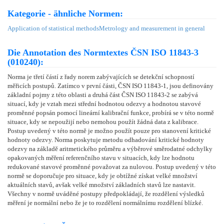
Kategorie - ähnliche Normen:
Application of statistical methods
Metrology and measurement in general
Die Annotation des Normtextes ČSN ISO 11843-3
(010240):
Norma je třetí částí z řady norem zabývajících se detekční schopností
měřicích postupů. Zatímco v první části, ČSN ISO 11843-1, jsou definovány
základní pojmy z této oblasti a druhá část ČSN ISO 11843-2 se zabývá
situací, kdy je vztah mezi střední hodnotou odezvy a hodnotou stavové
proměnné popsán pomocí lineární kalibrační funkce, probírá se v této normě
situace, kdy se nepoužijí nebo nemohou použít žádná data z kalibrace.
Postup uvedený v této normě je možno použít pouze pro stanovení kritické
hodnoty odezvy. Norma poskytuje metodu odhadování kritické hodnoty
odezvy na základě aritmetického průměru a výběrové směrodatné odchylky
opakovaných měření referenčního stavu v situacích, kdy lze hodnotu
redukované stavové proměnné považovat za nulovou. Postup uvedený v této
normě se doporučuje pro situace, kdy je obtížné získat velké množství
aktuálních stavů, avšak velké množství základních stavů lze nastavit.
Všechny v normě uváděné postupy předpokládají, že rozdělení výsledků
měření je normální nebo že je to rozdělení normálnímu rozdělení blízké.