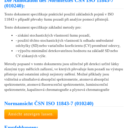
Die Annotation des Normtextes ČSN ISO 11843-7
(010240):
Tento dokument specifikuje praktické použití základních pojmů v ISO
11843 v případě převahy šumu pozadí při analýze pomocí přístrojů.
Tento dokument specifikuje základní metody pro:
- získání stochastických vlastností šumu pozadí,
- použití těchto stochastických vlastností k odhadu směrodatné
odchylky (SD) nebo variačního koeficientu (CV) proměnné odezvy,
- výpočtu minimální detekovatelnou hodnotu na základě SD nebo
CV získaných výše.
Metody popsané v tomto dokumentu jsou užitečné při detekci určité látky
různými typy měřicích zařízení, ve kterých převažuje šum pozadí na výstupu
přístroje nad ostatními zdroji nejistoty měření. Možné příklady jsou
viditelná a ultrafialová absorpční spektrometrie, atomová absorpční
spektrometrie, atomová fluorescenční spektrometrie, luminiscenční
spektrometrie, kapalinová chromatografie a plynová chromatografie
Normansicht ČSN ISO 11843-7 (010240)
Ansicht anzeigen lassen.
Empfehlungen: