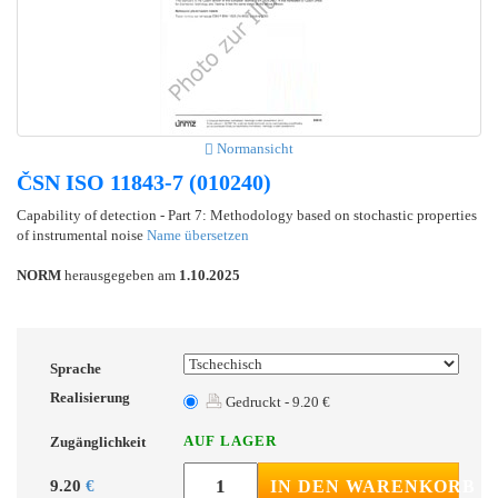
Normansicht
ČSN ISO 11843-7 (010240)
Capability of detection - Part 7: Methodology based on stochastic properties
of instrumental noise
Name übersetzen
NORM
herausgegeben am
1.10.2025
Sprache
Realisierung
Gedruckt - 9.20 €
AUF LAGER
Zugänglichkeit
9.20
€
IN DEN WARENKORB