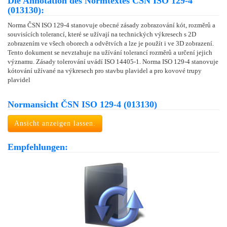
Die Annotation des Normtextes ČSN ISO 129-4
(013130):
Norma ČSN ISO 129-4 stanovuje obecné zásady zobrazování kót, rozměrů a
souvisících tolerancí, které se užívají na technických výkresech s 2D
zobrazením ve všech oborech a odvětvích a lze je použít i ve 3D zobrazení.
Tento dokument se nevztahuje na užívání tolerancí rozměrů a určení jejich
významu. Zásady tolerování uvádí ISO 14405-1. Norma ISO 129-4 stanovuje
kótování užívané na výkresech pro stavbu plavidel a pro kovové trupy
plavidel
Normansicht ČSN ISO 129-4 (013130)
Ansicht anzeigen lassen.
Empfehlungen: