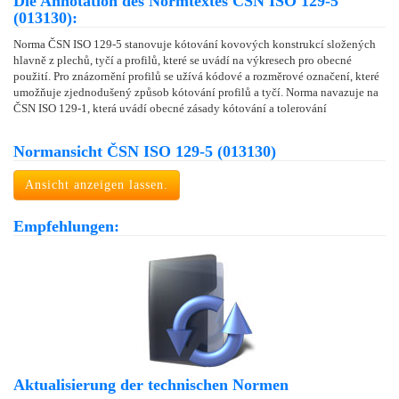
Die Annotation des Normtextes ČSN ISO 129-5
(013130):
Norma ČSN ISO 129-5 stanovuje kótování kovových konstrukcí složených
hlavně z plechů, tyčí a profilů, které se uvádí na výkresech pro obecné
použití. Pro znázornění profilů se užívá kódové a rozměrové označení, které
umožňuje zjednodušený způsob kótování profilů a tyčí. Norma navazuje na
ČSN ISO 129-1, která uvádí obecné zásady kótování a tolerování
Normansicht ČSN ISO 129-5 (013130)
Ansicht anzeigen lassen.
Empfehlungen:
Aktualisierung der technischen Normen