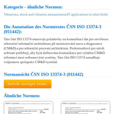
Kategorie - ähnliche Normen:
Vibrations, shock and vibration measurements
IT applications in other fields
Die Annotation des Normtextes ČSN ISO 13374-3
(011442):
Tato část ISO 13374 stanovuje požadavky na komunikaci dat pro otevřenou
referenční informační architekturu při monitorování stavu a diagnostice
(CM&D) a pro referenční procesní architekturu. Profesionálové pro návrh
software potřebují, aby byla definována komunikace pro výměnu CM&D
informací mezi softwarovými systémy. Tato část ISO 13374 usnadňuje
vzájemnou spolupráci CM&D systémů
Normansicht ČSN ISO 13374-3 (011442)
Ansicht anzeigen lassen.
Ähnliche Normen: