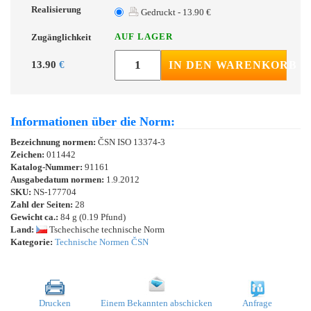
Realisierung
Gedruckt - 13.90 €
AUF LAGER
Zugänglichkeit
13.90
€
IN DEN WARENKORB
Informationen über die Norm:
Bezeichnung normen:
ČSN ISO 13374-3
Zeichen:
011442
Katalog-Nummer:
91161
Ausgabedatum normen:
1.9.2012
SKU:
NS-177704
Zahl der Seiten:
28
Gewicht ca.:
84 g (0.19 Pfund)
Land:
Tschechische technische Norm
Kategorie:
Technische Normen ČSN
Drucken
Einem Bekannten abschicken
Anfrage