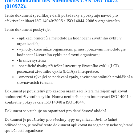
Die Annotation des Normtextes ČSN ISO 14072
(010972):
Tento dokument specifikuje další požadavky a poskytuje návod pro
efektivní aplikaci ISO 14040:2006 a ISO 14044:2006 v organizacích.
Tento dokument poskytuje:
- aplikaci principů a metodologii hodnocení životního cyklu v
organizacích;
- výhody, které může organizacím přinést používání metodologie
hodnocení životního cyklu na úrovni organizace;
- hranice systému
- specifické úvahy při řešení inventury životního cyklu (LCI),
posouzení životního cyklu (LCIA) a interpretace;
- omezení týkající se podávání zpráv, environmentálních prohlášení a
srovnávacích tvrzení.
Dokument je použitelný pro každou organizaci, která má zájem aplikovat
hodnocení životního cyklu. Norma není určena pro interpretaci ISO 14001 a
konkrétně pokrývá cíle ISO 14040 a ISO 14044.
Dokument se vztahuje na organizaci pro dané časové období.
Dokument je použitelný pro všechny typy organizací. Je-li to řádně
odůvodněno, je možné tento dokument aplikovat na segmenty nebo vybrané
společnosti organizace