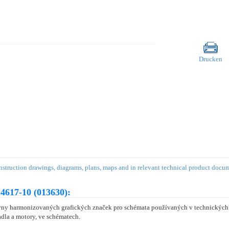
Drucken
struction drawings, diagrams, plans, maps and in relevant technical product docu
4617-10 (013630):
vny harmonizovaných grafických značek pro schémata používaných v technických a
adla a motory, ve schématech.