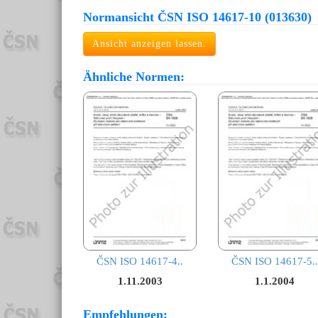
Normansicht ČSN ISO 14617-10 (013630)
Ansicht anzeigen lassen.
Ähnliche Normen:
ČSN ISO 14617-4..
ČSN ISO 14617-5..
1.11.2003
1.1.2004
Empfehlungen: