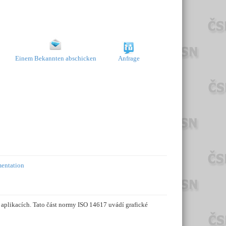
Einem Bekannten abschicken
Anfrage
mentation
plikacích. Tato část normy ISO 14617 uvádí grafické