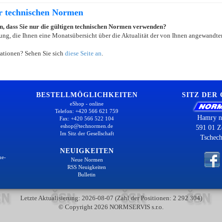
er technischen Normen
ein, dass Sie nur die gültigen technischen Normen verwenden?
ung, die Ihnen eine Monatsübersicht über die Aktualität der von Ihnen angewandten
ationen? Sehen Sie sich
diese Seite an
.
BESTELLMÖGLICHKEITEN
SITZ DER
eShop - online
Telefon: +420 566 621 759
Hamry n
Fax: +420 566 522 104
eshop@technormen.de
591 01 Z
Im Sitz der Gesellschaft
Tschech
NEUIGKEITEN
ne-
Neue Normen
RSS Neuigkeiten
Bulletin
Letzte Aktualisierung: 2026-08-07 (Zahl der Positionen: 2 292 304)
© Copyright 2026 NORMSERVIS s.r.o.