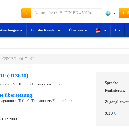
S
stleistungen
Für die Kunden
Über uns
€
 "ČSN ISO 14617-10"
10 (013630)
Sprache
grams - Part 10: Fluid power converters
Realisierung
e übersetzung:
iagramme - Teil 10: Transformers Fluidtechnik.
Zugänglichkei
9.20
€
m
1.12.2003