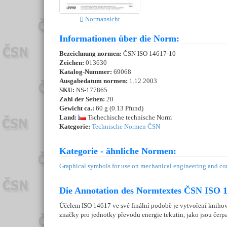
Normansicht
Informationen über die Norm:
Bezeichnung normen:
ČSN ISO 14617-10
Zeichen:
013630
Katalog-Nummer:
69068
Ausgabedatum normen:
1.12.2003
SKU:
NS-177865
Zahl der Seiten:
20
Gewicht ca.:
60 g (0.13 Pfund)
Land:
Tschechische technische Norm
Kategorie:
Technische Normen ČSN
Kategorie - ähnliche Normen:
Graphical symbols for use on mechanical engineering and con
Die Annotation des Normtextes ČSN ISO 1
Účelem ISO 14617 ve své finální podobě je vytvoření kniho
značky pro jednotky převodu energie tekutin, jako jsou čerp