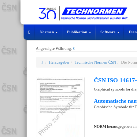
Normen
Publikation
Software
Dien
Angezeigte Währung:
€
Herausgeber
Technische Normen ČSN
Die Norm
ČSN ISO 14617-
Graphical symbols for dia
Automatische nam
Graphische Symbole für D
NORM
herausgegeben a