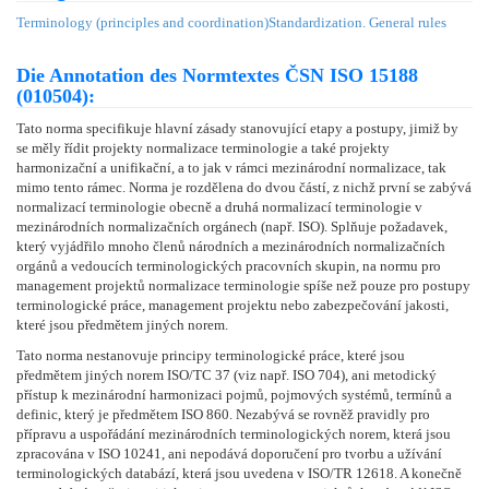
Terminology (principles and coordination)
Standardization. General rules
Die Annotation des Normtextes ČSN ISO 15188
(010504):
Tato norma specifikuje hlavní zásady stanovující etapy a postupy, jimiž by
se měly řídit projekty normalizace terminologie a také projekty
harmonizační a unifikační, a to jak v rámci mezinárodní normalizace, tak
mimo tento rámec. Norma je rozdělena do dvou částí, z nichž první se zabývá
normalizací terminologie obecně a druhá normalizací terminologie v
mezinárodních normalizačních orgánech (např. ISO). Splňuje požadavek,
který vyjádřilo mnoho členů národních a mezinárodních normalizačních
orgánů a vedoucích terminologických pracovních skupin, na normu pro
management projektů normalizace terminologie spíše než pouze pro postupy
terminologické práce, management projektu nebo zabezpečování jakosti,
které jsou předmětem jiných norem.
Tato norma nestanovuje principy terminologické práce, které jsou
předmětem jiných norem ISO/TC 37 (viz např. ISO 704), ani metodický
přístup k mezinárodní harmonizaci pojmů, pojmových systémů, termínů a
definic, který je předmětem ISO 860. Nezabývá se rovněž pravidly pro
přípravu a uspořádání mezinárodních terminologických norem, která jsou
zpracována v ISO 10241, ani nepodává doporučení pro tvorbu a užívání
terminologických databází, která jsou uvedena v ISO/TR 12618. A konečně