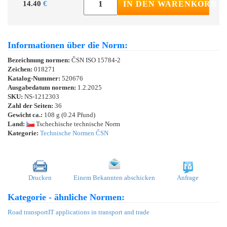
14.40
€
IN DEN WARENKORB
Informationen über die Norm:
Bezeichnung normen:
ČSN ISO 15784-2
Zeichen:
018271
Katalog-Nummer:
520676
Ausgabedatum normen:
1.2.2025
SKU:
NS-1212303
Zahl der Seiten:
36
Gewicht ca.:
108 g (0.24 Pfund)
Land:
Tschechische technische Norm
Kategorie:
Technische Normen ČSN
Drucken
Einem Bekannten abschicken
Anfrage
Kategorie - ähnliche Normen:
Road transport
IT applications in transport and trade