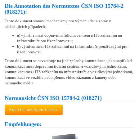
Die Annotation des Normtextes ČSN ISO 15784-2
(018271):
Tento dokument stanoví mechanismy pro výměnu dat a zpráv v
následujících případech:
a) výměna mezi dopravním řídicím centrem a ITS zařízením na
infrastruktuře pro řízení provozu;
b) výměna mezi ITS zařízeními na infrastruktuře používanými pro
řízení provozu.
Tento dokument se nevztahuje na jiné způsoby komunikace, jako například
komunikaci mezi dopravním řídicím centrem a vozidlovými jednotkami,
komunikaci mezi ITS zařízením na infrastruktuře a vozidlovými jednotkami,
komunikaci ve vozidle nebo přenos video záznamu z kamery nebo
nahraného média
Normansicht ČSN ISO 15784-2 (018271)
Ansicht anzeigen lassen.
Empfehlungen: