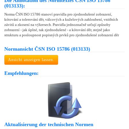
Die Annotation des Normtextes ČSN ISO 15786
(013133):
Norma ČSN ISO 15786 stanoví pravidla pro zjednodušené zobrazení,
kótování a tolerování děr, válcových a kuželových zahloubení, vnitřních
závitů a zkosení na výkresech. Pravidla jednoznačně určují způsoby
zobrazení - jak úplné, tak zjednodušené - a kótování děr, stejně jako
strukturu a posloupnost popisných prvků pro zjednodušené zobrazení děr
Normansicht ČSN ISO 15786 (013133)
Ansicht anzeigen lassen.
Empfehlungen:
Aktualisierung der technischen Normen