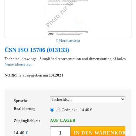
Normansicht
ČSN ISO 15786 (013133)
Technical drawings - Simplified representation and dimensioning of holes
Name übersetzen
NORM
herausgegeben am
1.4.2021
Sprache
Realisierung
Gedruckt - 14.40 €
AUF LAGER
Zugänglichkeit
14.40
€
IN DEN WARENKORB