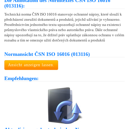
Die Annotation des Normtextes ČSN ISO 16016
(013116):
Technická norma ČSN ISO 16016 stanovuje ochranné nápisy, které slouží k
předcházení zneužití dokumentů a produktů, jejichž užívání je vyhrazeno.
Prostřednictvím jednotného textu upozorňují ochranné nápisy na existenci
průmyslového vlastnického práva nebo autorského práva. Dále ochranné
nápisy upozorňují na to, že držitel práv uplatňuje zákonnou ochranu v celém
rozsahu a tím se omezuje užití dotčených dokumentů a produktů
Normansicht ČSN ISO 16016 (013116)
Ansicht anzeigen lassen.
Empfehlungen: