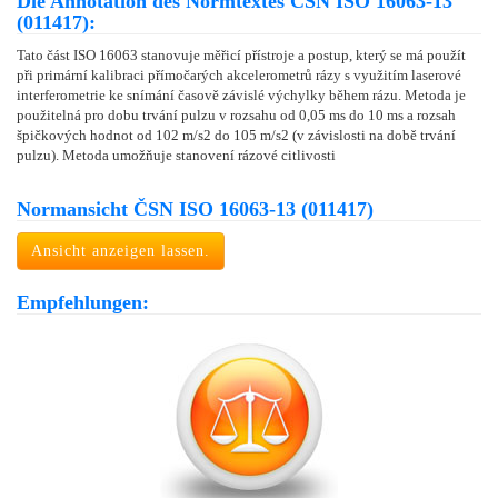
Die Annotation des Normtextes ČSN ISO 16063-13
(011417):
Tato část ISO 16063 stanovuje měřicí přístroje a postup, který se má použít
při primární kalibraci přímočarých akcelerometrů rázy s využitím laserové
interferometrie ke snímání časově závislé výchylky během rázu. Metoda je
použitelná pro dobu trvání pulzu v rozsahu od 0,05 ms do 10 ms a rozsah
špičkových hodnot od 102 m/s2 do 105 m/s2 (v závislosti na době trvání
pulzu). Metoda umožňuje stanovení rázové citlivosti
Normansicht ČSN ISO 16063-13 (011417)
Ansicht anzeigen lassen.
Empfehlungen: