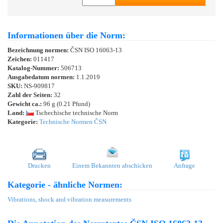
Informationen über die Norm:
Bezeichnung normen:
ČSN ISO 16063-13
Zeichen:
011417
Katalog-Nummer:
506713
Ausgabedatum normen:
1.1.2019
SKU:
NS-909817
Zahl der Seiten:
32
Gewicht ca.:
96 g (0.21 Pfund)
Land:
Tschechische technische Norm
Kategorie:
Technische Normen ČSN
Drucken
Einem Bekannten abschicken
Anfrage
Kategorie - ähnliche Normen:
Vibrations, shock and vibration measurements