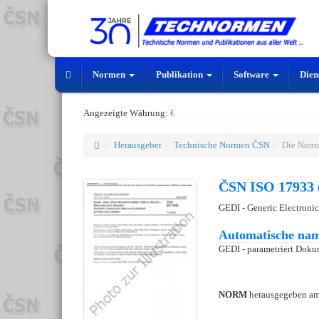
Normen
Publikation
Software
Dien
Angezeigte Währung:
€
Herausgeber
Technische Normen ČSN
Die Norm
ČSN ISO 17933 
GEDI - Generic Electroni
Automatische nam
GEDI - parametriert Doku
NORM
herausgegeben a