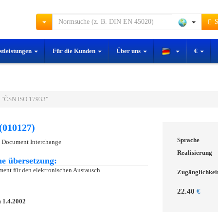
S
stleistungen
Für die Kunden
Über uns
€
 "ČSN ISO 17933"
(010127)
Sprache
c Document Interchange
Realisierung
e übersetzung:
ment für den elektronischen Austausch.
Zugänglichkei
22.40
€
m
1.4.2002