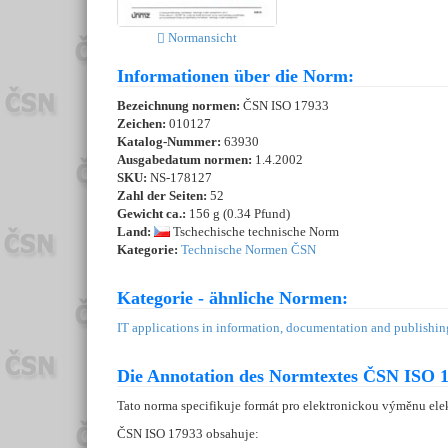
Normansicht
Informationen über die Norm:
Bezeichnung normen:
ČSN ISO 17933
Zeichen:
010127
Katalog-Nummer:
63930
Ausgabedatum normen:
1.4.2002
SKU:
NS-178127
Zahl der Seiten:
52
Gewicht ca.:
156 g (0.34 Pfund)
Land:
Tschechische technische Norm
Kategorie:
Technische Normen ČSN
Kategorie - ähnliche Normen:
IT applications in information, documentation and publishin
Die Annotation des Normtextes ČSN ISO 1
Tato norma specifikuje formát pro elektronickou výměnu el
ČSN ISO 17933 obsahuje: