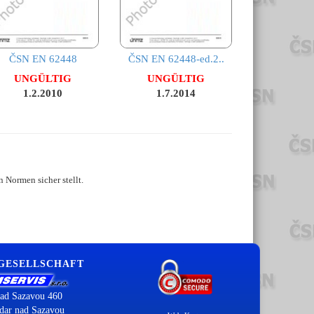
ČSN EN 62448
ČSN EN 62448-ed.2..
UNGÜLTIG
UNGÜLTIG
1.2.2010
1.7.2014
 Normen sicher stellt.
 GESELLSCHAFT
ad Sazavou 460
dar nad Sazavou