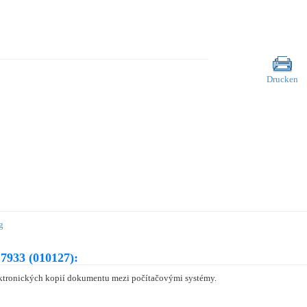
Drucken
g
7933 (010127):
ektronických kopií dokumentu mezi počítačovými systémy.