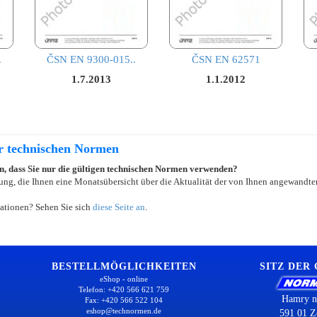
.
ČSN EN 9300-015..
ČSN EN 62571
1.7.2013
1.1.2012
er technischen Normen
ein, dass Sie nur die gültigen technischen Normen verwenden?
ung, die Ihnen eine Monatsübersicht über die Aktualität der von Ihnen angewandten
ationen? Sehen Sie sich
diese Seite an
.
BESTELLMÖGLICHKEITEN
SITZ DER
eShop - online
Telefon: +420 566 621 759
Hamry n
Fax: +420 566 522 104
eshop@technormen.de
591 01 Z