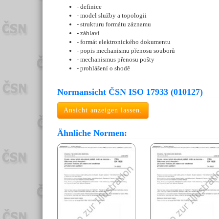
- definice
- model služby a topologii
- strukturu formátu záznamu
- záhlaví
- formát elektronického dokumentu
- popis mechanismu přenosu souborů
- mechanismus přenosu pošty
- prohlášení o shodě
Normansicht ČSN ISO 17933 (010127)
Ansicht anzeigen lassen.
Ähnliche Normen: