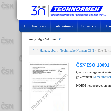
Normen
Publikation
Software
Dien
Angezeigte Währung:
€
Herausgeber
Technische Normen ČSN
Die Norm
ČSN ISO 18091 
Quality management system
government
Name überse
NORM
herausgegeben a