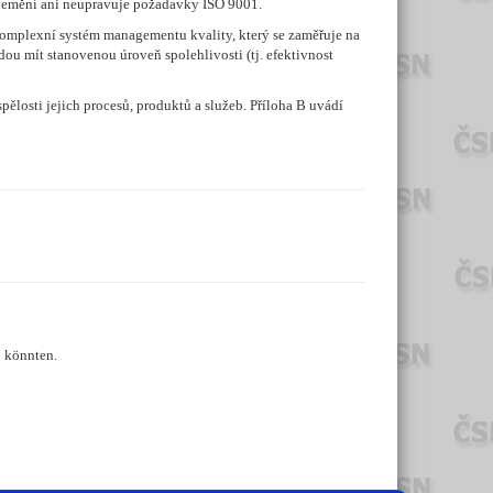
nemění ani neupravuje požadavky ISO 9001.
 komplexní systém managementu kvality, který se zaměřuje na
ou mít stanovenou úroveň spolehlivosti (tj. efektivnost
losti jejich procesů, produktů a služeb. Příloha B uvádí
n könnten.