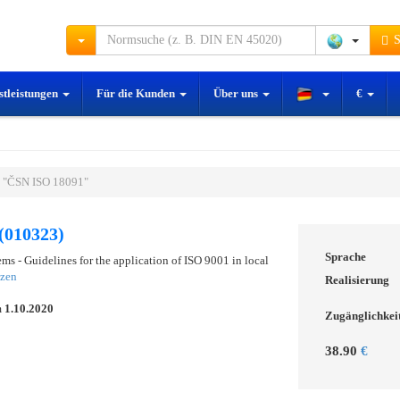
S
stleistungen
Für die Kunden
Über uns
€
 "ČSN ISO 18091"
(010323)
Sprache
s - Guidelines for the application of ISO 9001 in local
tzen
Realisierung
m
1.10.2020
Zugänglichkei
38.90
€