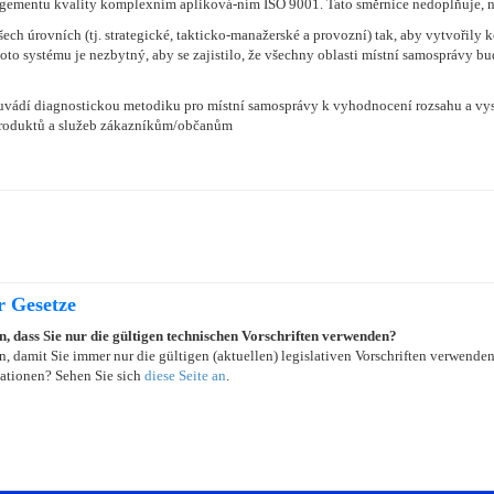
ementu kvality komplexním apliková-ním ISO 9001. Tato směrnice nedoplňuje, 
ech úrovních (tj. strategické, takticko-manažerské a provozní) tak, aby vytvořily
to systému je nezbytný, aby se zajistilo, že všechny oblasti místní samosprávy bud
uvádí diagnostickou metodiku pro místní samosprávy k vyhodnocení rozsahu a vyspě
 produktů a služeb zákazníkům/občanům
r Gesetze
in, dass Sie nur die gültigen technischen Vorschriften verwenden?
, damit Sie immer nur die gültigen (aktuellen) legislativen Vorschriften verwende
ationen? Sehen Sie sich
diese Seite an
.