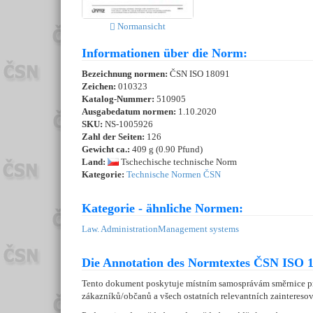
Normansicht
Informationen über die Norm:
Bezeichnung normen:
ČSN ISO 18091
Zeichen:
010323
Katalog-Nummer:
510905
Ausgabedatum normen:
1.10.2020
SKU:
NS-1005926
Zahl der Seiten:
126
Gewicht ca.:
409 g (0.90 Pfund)
Land:
Tschechische technische Norm
Kategorie:
Technische Normen ČSN
Kategorie - ähnliche Normen:
Law. Administration
Management systems
Die Annotation des Normtextes ČSN ISO 1
Tento dokument poskytuje místním samosprávám směrnice pr
zákazníků/občanů a všech ostatních relevantních zaintereso