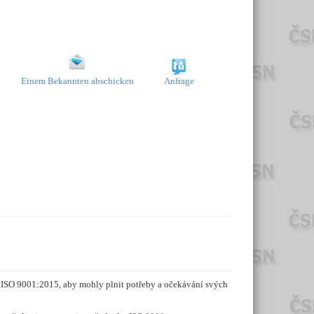
Einem Bekannten abschicken
Anfrage
ISO 9001:2015, aby mohly plnit potřeby a očekávání svých