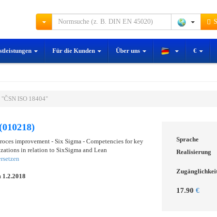
S
stleistungen
Für die Kunden
Über uns
€
 "ČSN ISO 18404"
(010218)
Sprache
proces improvement - Six Sigma - Competencies for key
izations in relation to SixSigma and Lean
Realisierung
rsetzen
Zugänglichkei
m
1.2.2018
17.90
€