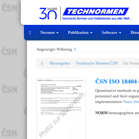
Normen
Publikation
Software
Dien
Angezeigte Währung:
€
Herausgeber
Technische Normen ČSN
Die Norm
ČSN ISO 18404 
Quantitative methods in 
personnel and their organ
implementation
Name übe
NORM
herausgegeben a