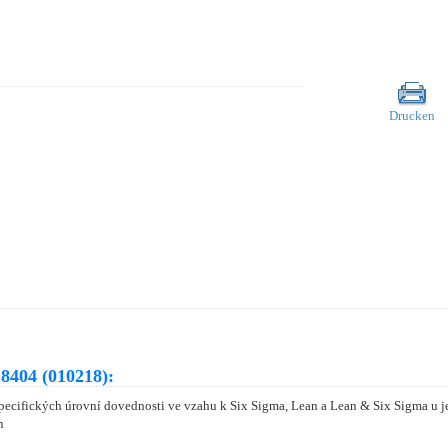
Drucken
8404 (010218):
ecifických úrovní dovednosti ve vzahu k Six Sigma, Lean a Lean & Six Sigma u jed
n