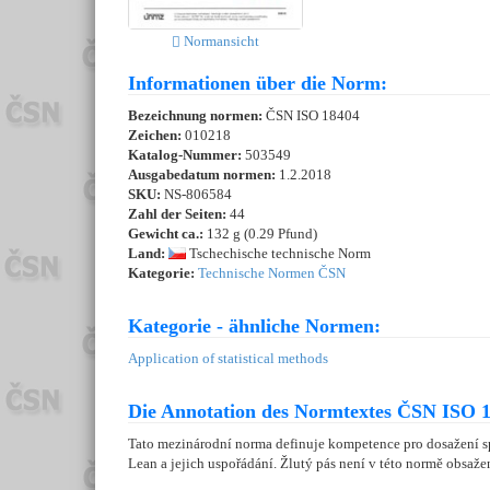
Normansicht
Informationen über die Norm:
Bezeichnung normen:
ČSN ISO 18404
Zeichen:
010218
Katalog-Nummer:
503549
Ausgabedatum normen:
1.2.2018
SKU:
NS-806584
Zahl der Seiten:
44
Gewicht ca.:
132 g (0.29 Pfund)
Land:
Tschechische technische Norm
Kategorie:
Technische Normen ČSN
Kategorie - ähnliche Normen:
Application of statistical methods
Die Annotation des Normtextes ČSN ISO 1
Tato mezinárodní norma definuje kompetence pro dosažení sp
Lean a jejich uspořádání. Žlutý pás není v této normě obsaže