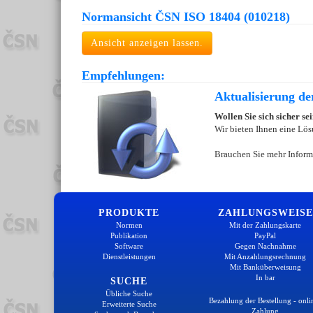
Normansicht ČSN ISO 18404 (010218)
Ansicht anzeigen lassen.
Empfehlungen:
Aktualisierung d
Wollen Sie sich sicher s
Wir bieten Ihnen eine Lös
Brauchen Sie mehr Inform
PRODUKTE
ZAHLUNGSWEISE
Normen
Mit der Zahlungskarte
Publikation
PayPal
Software
Gegen Nachnahme
Dienstleistungen
Mit Anzahlungsrechnung
Mit Banküberweisung
In bar
SUCHE
Übliche Suche
Bezahlung der Bestellung - onli
Erweiterte Suche
Zahlung