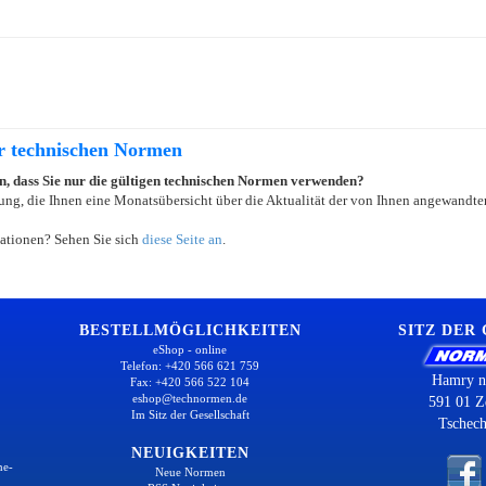
er technischen Normen
ein, dass Sie nur die gültigen technischen Normen verwenden?
ung, die Ihnen eine Monatsübersicht über die Aktualität der von Ihnen angewandten
ationen? Sehen Sie sich
diese Seite an
.
BESTELLMÖGLICHKEITEN
SITZ DER
eShop - online
Telefon: +420 566 621 759
Hamry n
Fax: +420 566 522 104
eshop@technormen.de
591 01 Z
Im Sitz der Gesellschaft
Tschech
NEUIGKEITEN
ne-
Neue Normen