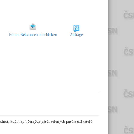
Einem Bekannten abschicken
Anfrage
notlivců, např. černých pásů, zelených pásů a uživatelů